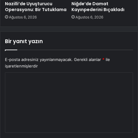
Nazilli’de Uyuşturucu
Niğde’de Damat
Operasyonu: Bir Tutuklama
Kayınpederini Bıçakladı
Ağustos 6, 2026
Ağustos 6, 2026
Bir yanıt yazın
E-posta adresiniz yayınlanmayacak.
Gerekli alanlar
*
ile
işaretlenmişlerdir
Y
o
r
u
m
*