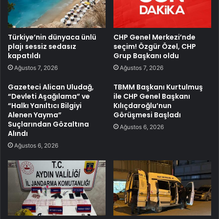
Türkiye’nin dünyaca ünlü
CHP Genel Merkezi’nde
plajı sessiz sedasız
seçim! Özgür Özel, CHP
kapatıldı
Grup Başkanı oldu
Ağustos 7, 2026
Ağustos 7, 2026
Gazeteci Alican Uludağ,
TBMM Başkanı Kurtulmuş
“Devleti Aşağılama” ve
ile CHP Genel Başkanı
“Halkı Yanıltıcı Bilgiyi
Kılıçdaroğlu’nun
Alenen Yayma”
Görüşmesi Başladı
Suçlarından Gözaltına
Ağustos 6, 2026
Alındı
Ağustos 6, 2026