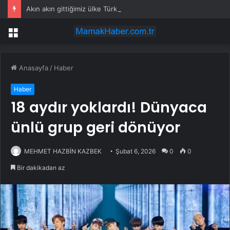
Akın akın gittiğimiz ülke Türklere vize şartı getiriyor
Menü
Anasayfa
/
Haber
Haber
18 aydır yoklardı! Dünyaca
ünlü grup geri dönüyor
MEHMET HAZBİN KAZBEK
Şubat 6, 2026
0
0
Bir dakikadan az