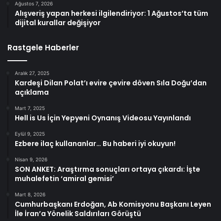
Ağustos 7, 2026
Alışveriş yapan herkesi ilgilendiriyor: 1 Ağustos’ta tüm
dijital kurallar değişiyor
Rastgele Haberler
Aralık 27, 2025
Kardeşi Dilan Polat’ı evire çevire döven Sıla Doğu’dan
açıklama
Mart 7, 2025
Hell is Us İçin Yepyeni Oynanış Videosu Yayınlandı
Eylül 9, 2025
Ezbere ilaç kullananlar… Bu haberi iyi okuyun!
Nisan 9, 2026
SON ANKET: Araştırma sonuçları ortaya çıkardı: İşte
muhalefetin ‘amiral gemisi’
Mart 8, 2026
Cumhurbaşkanı Erdoğan, Ab Komisyonu Başkanı Leyen
İle İran’a Yönelik Saldırıları Görüştü