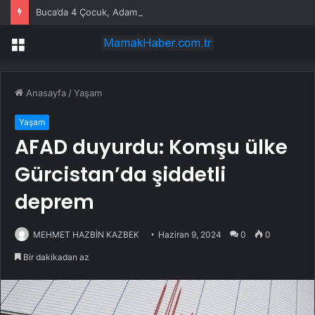
Buca’da 4 Çocuk, Adamı Darp Etti
Menü
Anasayfa
/
Yaşam
Yaşam
AFAD duyurdu: Komşu ülke
Gürcistan’da şiddetli
deprem
MEHMET HAZBİN KAZBEK
Haziran 9, 2024
0
0
Bir dakikadan az