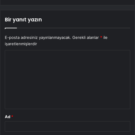
Bir yanıt yazın
E-posta adresiniz yayınlanmayacak.
Gerekli alanlar
*
ile
işaretlenmişlerdir
Y
o
r
u
m
*
Ad
*