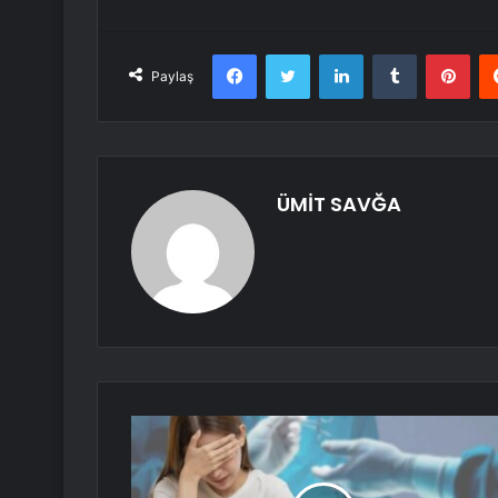
Facebook
Twitter
LinkedIn
Tumblr
Pint
Paylaş
ÜMİT SAVĞA