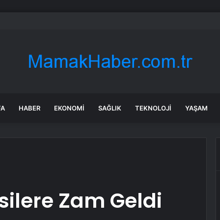
’de otobüs devrildi; yaralılar var
FA
HABER
EKONOMI
SAĞLIK
TEKNOLOJI
YAŞAM
ilere Zam Geldi