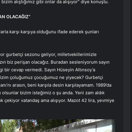
bizim alıştığımız gibi onlar da alışıyor” diye konuştu.
AN OLACAĞIZ”
tılarla karşı karşıya olduğunu ifade ederek şunları
or gurbetçi sezonu geliyor, milletvekillerimizle
zın biz perişan olacağız. Buradan sesleniyorum sayın
ngi bir cevap vermedi. Sayın Hüseyin Altınsoy’a
i bizim çoluğumuz çocuğumuz ne yiyecek? Gurbetçi
anı’nı arasın, beni karşıla desin karşılayamam. 1989’da
ı olsunlar bizim isteğimiz o şu anda. Yeni zam aldık
luk çekiyor vatandaş ama alışıyor. Mazot 42 lira, yevmiye