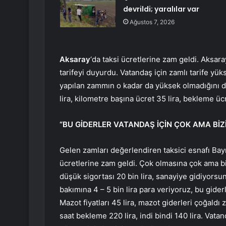
devrildi; yaralılar var
Ağustos 7, 2026
Aksaray
‘da taksi ücretlerine zam geldi. Aksara
tarifeyi duyurdu. Vatandaş için zamlı tarife yük
yapılan zammın o kadar da yüksek olmadığını dile
lira, kilometre başına ücret 35 lira, bekleme ücre
“BU GİDERLER VATANDAŞ İÇİN ÇOK AMA BİZİ
Gelen zamları değerlendiren taksici esnafı Bayra
ücretlerine zam geldi. Çok olmasına çok ama biz
düşük sigortası 20 bin lira, sanayiye gidiyorsu
bakımına 4 – 5 bin lira para veriyoruz, bu gider
Mazot fiyatları 45 lira, mazot giderleri çoğaldı z
saat bekleme 220 lira, indi bindi 140 lira. Vatan