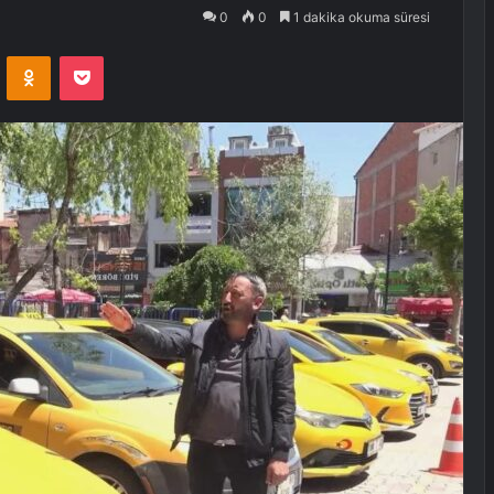
0
0
1 dakika okuma süresi
VKontakte
Odnoklassniki
Pocket