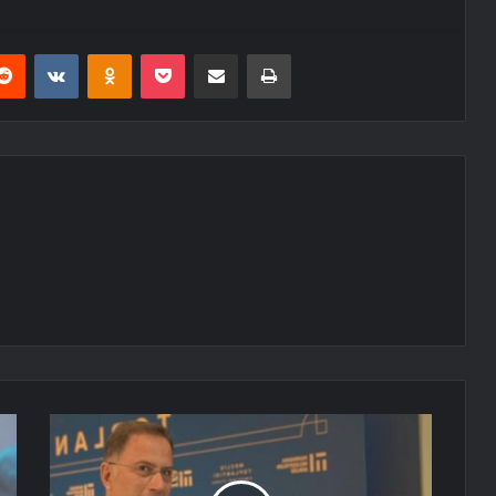
erest
Reddit
VKontakte
Odnoklassniki
Pocket
E-Posta ile paylaş
Yazdır