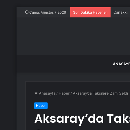
Çanakkale
Cuma, Ağustos 7 2026
Son Dakika Haberleri
ANASAY
Anasayfa
/
Haber
/
Aksaray’da Taksilere Zam Geldi
Haber
Aksaray’da Taks