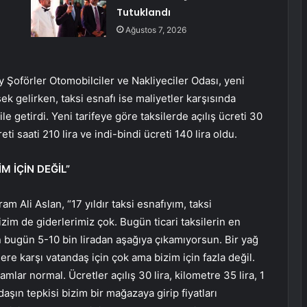
Tutuklandı
Ağustos 7, 2026
y Şoförler Otomobilciler ve Nakliyeciler Odası, yeni
sek gelirken, taksi esnafı ise maliyetler karşısında
 getirdi. Yeni tarifeye göre taksilerde açılış ücreti 30
ti saati 210 lira ve indi-bindi ücreti 140 lira oldu.
M İÇİN DEĞİL”
m Ali Aslan, “17 yıldır taksi esnafıyım, taksi
im de giderlerimiz çok. Bugün ticari taksilerin en
n bugün 5-10 bin liradan aşağıya çıkamıyorsun. Bir yağ
lere karşı vatandaş için çok ama bizim için fazla değil.
amlar normal. Ücretler açılış 30 lira, kilometre 35 lira, 1
daşın tepkisi bizim bir mağazaya girip fiyatları