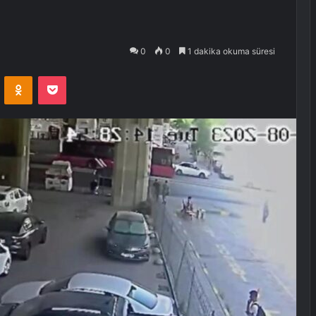
0
0
1 dakika okuma süresi
VKontakte
Odnoklassniki
Pocket