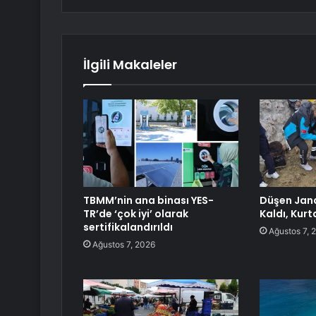
İlgili Makaleler
TBMM’nin ana binası YES-
Düşen Jan
TR’de ‘çok iyi’ olarak
Kaldı, Kurta
sertifikalandırıldı
Ağustos 7, 
Ağustos 7, 2026