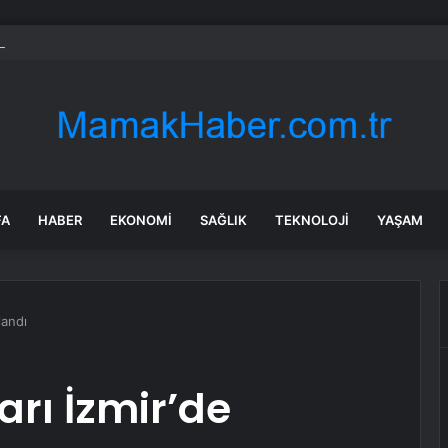
’de otobüs devrildi; yaralılar var
FA
HABER
EKONOMI
SAĞLIK
TEKNOLOJI
YAŞAM
landı
arı İzmir’de