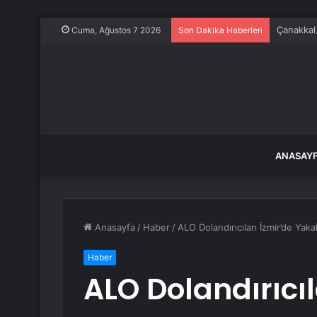
Çanakkale
Cuma, Ağustos 7 2026
Son Dakika Haberleri
ANASAY
Anasayfa
/
Haber
/
ALO Dolandırıcıları İzmir’de Yaka
Haber
ALO Dolandırıcıl