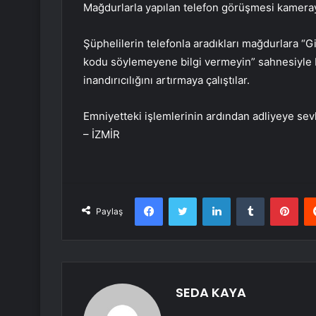
Mağdurlarla yapılan telefon görüşmesi kamera
Şüphelilerin telefonla aradıkları mağdurlara “
kodu söylemeyene bilgi vermeyin” sahnesiyle b
inandırıcılığını artırmaya çalıştılar.
Emniyetteki işlemlerinin ardından adliyeye sevk
– İZMİR
Facebook
Twitter
LinkedIn
Tumblr
Pint
Paylaş
SEDA KAYA