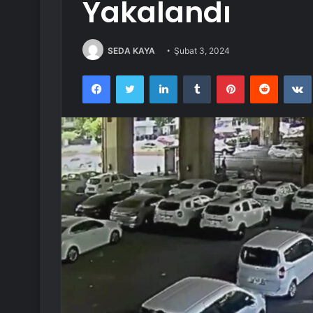
Yakalandı
SEDA KAYA
Şubat 3, 2024
Facebook
Twitter
LinkedIn
Tumblr
Pinterest
Reddit