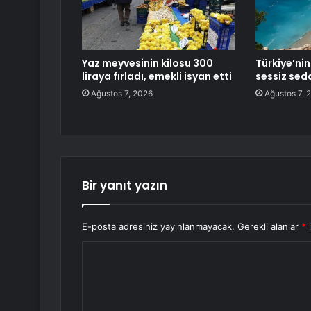
Yaz meyvesinin kilosu 300
Türkiye’nin
liraya fırladı, emekli isyan etti
sessiz sed
Ağustos 7, 2026
Ağustos 7, 
Bir yanıt yazın
E-posta adresiniz yayınlanmayacak.
Gerekli alanlar
*
i
Y
o
r