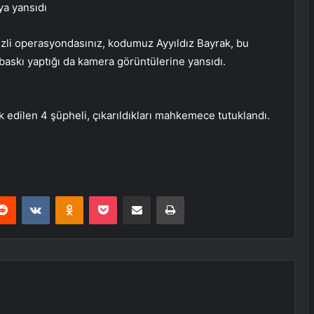
ya yansıdı
Gizli operasyondasınız, kodumuz Ayyıldız Bayrak, bu
askı yaptığı da kamera görüntülerine yansıdı.
 edilen 4 şüpheli, çıkarıldıkları mahkemece tutuklandı.
erest
Reddit
VKontakte
Odnoklassniki
Pocket
E-Posta ile paylaş
Yazdır