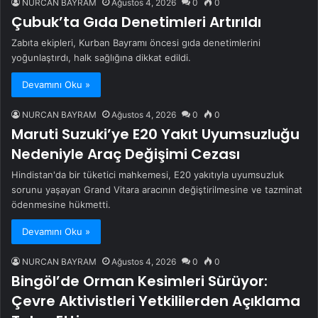
NURCAN BAYRAM
Ağustos 4, 2026
0
0
Çubuk’ta Gıda Denetimleri Artırıldı
Zabıta ekipleri, Kurban Bayramı öncesi gıda denetimlerini
yoğunlaştırdı, halk sağlığına dikkat edildi.
Devamını Oku »
NURCAN BAYRAM
Ağustos 4, 2026
0
0
Maruti Suzuki’ye E20 Yakıt Uyumsuzluğu
Nedeniyle Araç Değişimi Cezası
Hindistan'da bir tüketici mahkemesi, E20 yakıtıyla uyumsuzluk
sorunu yaşayan Grand Vitara aracının değiştirilmesine ve tazminat
ödenmesine hükmetti.
Devamını Oku »
NURCAN BAYRAM
Ağustos 4, 2026
0
0
Bingöl’de Orman Kesimleri Sürüyor:
Çevre Aktivistleri Yetkililerden Açıklama