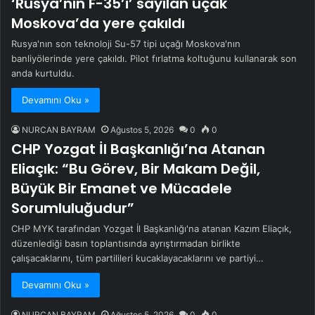
‘Rusya’nın F-35’i’ sayılan uçak
Moskova’da yere çakıldı
Rusya'nın son teknoloji Su-57 tipi uçağı Moskova'nın
banliyölerinde yere çakıldı. Pilot fırlatma koltuğunu kullanarak son
anda kurtuldu.
Devamını Oku »
NURCAN BAYRAM
Ağustos 5, 2026
0
0
CHP Yozgat İl Başkanlığı’na Atanan
Eliaçık: “Bu Görev, Bir Makam Değil,
Büyük Bir Emanet ve Mücadele
Sorumluluğudur”
CHP MYK tarafından Yozgat İl Başkanlığı'na atanan Kazım Eliaçık,
düzenlediği basın toplantısında ayrıştırmadan birlikte
çalışacaklarını, tüm partilileri kucaklayacaklarını ve partiyi…
Devamını Oku »
NURCAN BAYRAM
Ağustos 5, 2026
0
0