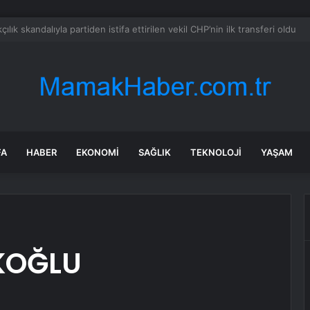
a’daki yangınlarda 4 itfaiye eri hayatını kaybetti
FA
HABER
EKONOMI
SAĞLIK
TEKNOLOJI
YAŞAM
KOĞLU