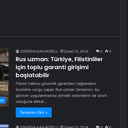
ZEKERİYA KAVUKOĞLU
Şubat 13, 2024
0
0
Rus uzman: Türkiye, Filistinliler
için toplu garanti girişimi
başlatabilir
Filistin halkına güvenlik garantileri sağlamanın
önemine vurgu yapan Rus uzman Semenov, bu
görevin uygulanmasına yönelik sistemlerin de sınırlı
ber
olduğuna dikkat…
Devamını Oku »
ZEKERİYA KAVUKOĞLU
Şubat 13, 2024
0
0