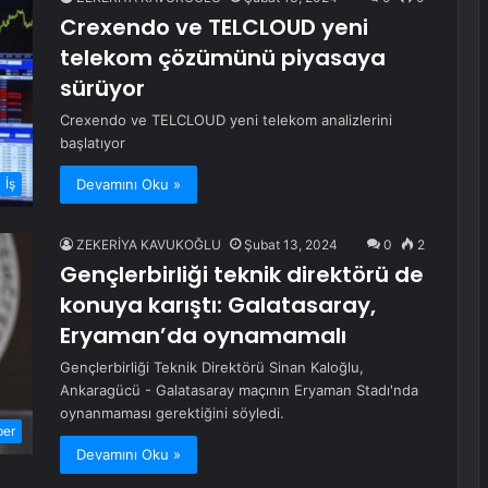
Crexendo ve TELCLOUD yeni
telekom çözümünü piyasaya
sürüyor
Crexendo ve TELCLOUD yeni telekom analizlerini
başlatıyor
Devamını Oku »
İş
ZEKERİYA KAVUKOĞLU
Şubat 13, 2024
0
2
Gençlerbirliği teknik direktörü de
konuya karıştı: Galatasaray,
Eryaman’da oynamamalı
Gençlerbirliği Teknik Direktörü Sinan Kaloğlu,
Ankaragücü - Galatasaray maçının Eryaman Stadı'nda
oynanmaması gerektiğini söyledi.
ber
Devamını Oku »