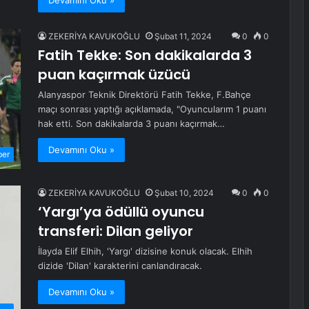
Devamını Oku »
ZEKERİYA KAVUKOĞLU
Şubat 11, 2024
0
0
Fatih Tekke: Son dakikalarda 3
puan kaçırmak üzücü
Alanyaspor Teknik Direktörü Fatih Tekke, F.Bahçe
maçı sonrası yaptığı açıklamada, "Oyuncularım 1 puanı
hak etti. Son dakikalarda 3 puanı kaçırmak…
Devamını Oku »
ber
ZEKERİYA KAVUKOĞLU
Şubat 10, 2024
0
0
‘Yargı’ya ödüllü oyuncu
transferi: Dilan geliyor
İlayda Elif Elhih, 'Yargı' dizisine konuk olacak. Elhih
dizide 'Dilan' karakterini canlandıracak.
Devamını Oku »