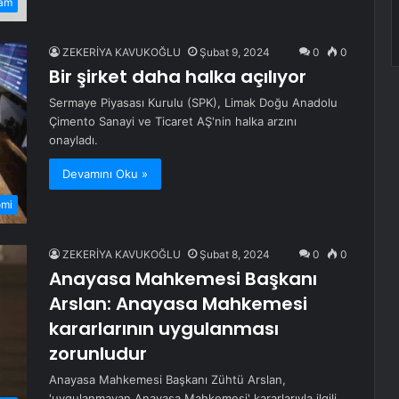
am
ZEKERİYA KAVUKOĞLU
Şubat 9, 2024
0
0
Bir şirket daha halka açılıyor
Sermaye Piyasası Kurulu (SPK), Limak Doğu Anadolu
Çimento Sanayi ve Ticaret AŞ'nin halka arzını
onayladı.
Devamını Oku »
omi
ZEKERİYA KAVUKOĞLU
Şubat 8, 2024
0
0
Anayasa Mahkemesi Başkanı
Arslan: Anayasa Mahkemesi
kararlarının uygulanması
zorunludur
Anayasa Mahkemesi Başkanı Zühtü Arslan,
'uygulanmayan Anayasa Mahkemesi' kararlarıyla ilgili,