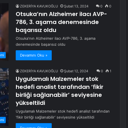
ZEKERİYA KAVUKOĞLU
Şubat 13, 2024
0
0
Otsuka’nın Alzheimer ilacı AVP-
786, 3. aşama denemesinde
başarısız oldu
Otsuka'nın Alzheimer ilacı AVP-786, 3. aşama
denemesinde başarısız oldu
Devamını Oku »
omi
ZEKERİYA KAVUKOĞLU
Şubat 12, 2024
0
1
Uygulamalı Malzemeler stok
hedefi analist tarafından ‘fikir
birliği sağlanabilir’ seviyesine
yükseltildi
Uygulamalı Malzemeler stok hedefi analist tarafından
'fikir birliği sağlanabilir' seviyesine yükseltildi
omi