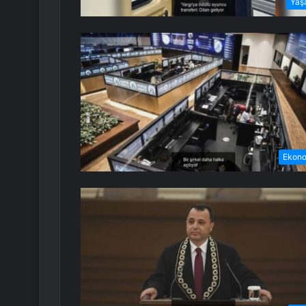
Yaş
Ekon