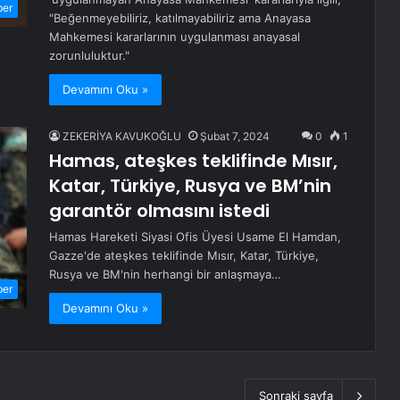
ber
"Beğenmeyebiliriz, katılmayabiliriz ama Anayasa
Mahkemesi kararlarının uygulanması anayasal
zorunluluktur."
Devamını Oku »
ZEKERİYA KAVUKOĞLU
Şubat 7, 2024
0
1
Hamas, ateşkes teklifinde Mısır,
Katar, Türkiye, Rusya ve BM’nin
garantör olmasını istedi
Hamas Hareketi Siyasi Ofis Üyesi Usame El Hamdan,
Gazze'de ateşkes teklifinde Mısır, Katar, Türkiye,
Rusya ve BM'nin herhangi bir anlaşmaya…
ber
Devamını Oku »
Sonraki sayfa