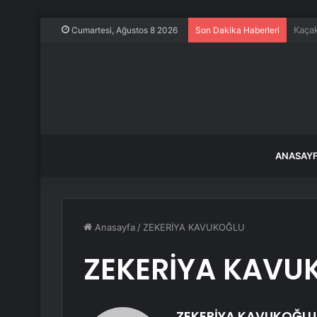
Frans
Cumartesi, Ağustos 8 2026
Son Dakika Haberleri
ANASAY
Anasayfa
/
ZEKERİYA KAVUKOĞLU
ZEKERİYA KAVU
ZEKERİYA KAVUKOĞLU