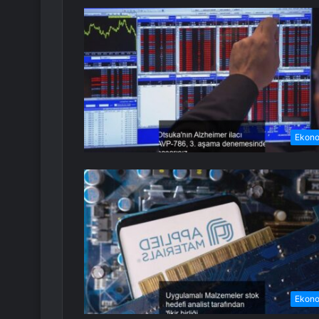
Ekon
Ekon