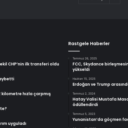
Rastgele Haberler
Temmuz 26, 2025
ekil CHP’nin ilk transferi oldu
FCC, Skydance birleşmesin
yükseldi
aybetti
Haziran 15, 2025
Erdoğan ve Trump arasınd
12 kilometre hızla çarpmış
Temmuz 2, 2024
Hatay Valisi Mustafa Masa
ödüllendirdi
şte?
Temmuz 5, 2023
Yunanistan’da göçmen facia
ırım uyguladı