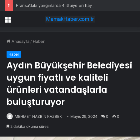
Fransa’daki yangınlarda 4 itfaiye eri hayatını kaybetti
Menü
Anasayfa
/
Haber
Haber
Aydın Büyükşehir Belediyesi
uygun fiyatlı ve kaliteli
ürünleri vatandaşlarla
buluşturuyor
MEHMET HAZBİN KAZBEK
Mayıs 29, 2024
0
0
2 dakika okuma süresi