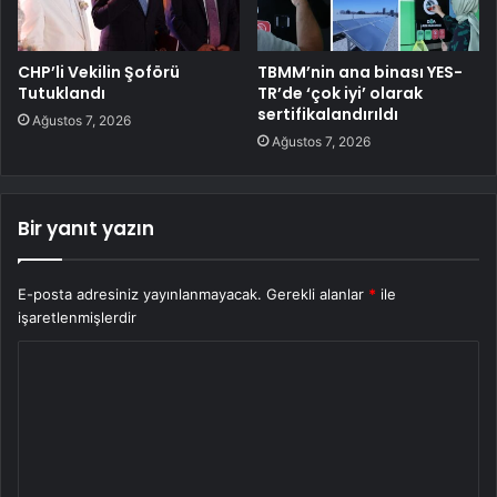
CHP’li Vekilin Şoförü
TBMM’nin ana binası YES-
Tutuklandı
TR’de ‘çok iyi’ olarak
sertifikalandırıldı
Ağustos 7, 2026
Ağustos 7, 2026
Bir yanıt yazın
E-posta adresiniz yayınlanmayacak.
Gerekli alanlar
*
ile
işaretlenmişlerdir
Y
o
r
u
m