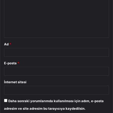
r
u
m
*
Ad
*
E-posta
*
İnternet sitesi
Daha sonraki yorumlarımda kullanılması için adım, e-posta
adresim ve site adresim bu tarayıcıya kaydedilsin.