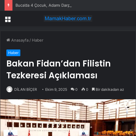
Buca’da 4 Çocuk, Adamı Darp Etti
Menü
Anasayfa
/
Haber
Haber
Bakan Fidan’dan Filistin
Tezkeresi Açıklaması
DİLAN BİÇER
Ekim 9, 2025
0
0
Bir dakikadan az