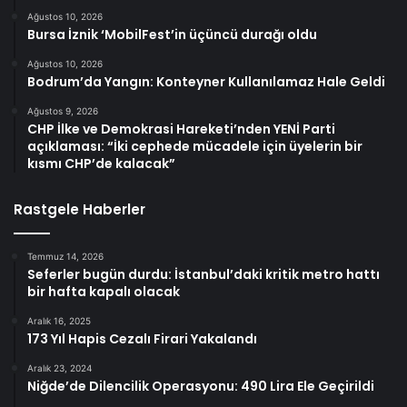
Ağustos 10, 2026
Bursa İznik ‘MobilFest’in üçüncü durağı oldu
Ağustos 10, 2026
Bodrum’da Yangın: Konteyner Kullanılamaz Hale Geldi
Ağustos 9, 2026
CHP İlke ve Demokrasi Hareketi’nden YENİ Parti
açıklaması: “İki cephede mücadele için üyelerin bir
kısmı CHP’de kalacak”
Rastgele Haberler
Temmuz 14, 2026
Seferler bugün durdu: İstanbul’daki kritik metro hattı
bir hafta kapalı olacak
Aralık 16, 2025
173 Yıl Hapis Cezalı Firari Yakalandı
Aralık 23, 2024
Niğde’de Dilencilik Operasyonu: 490 Lira Ele Geçirildi