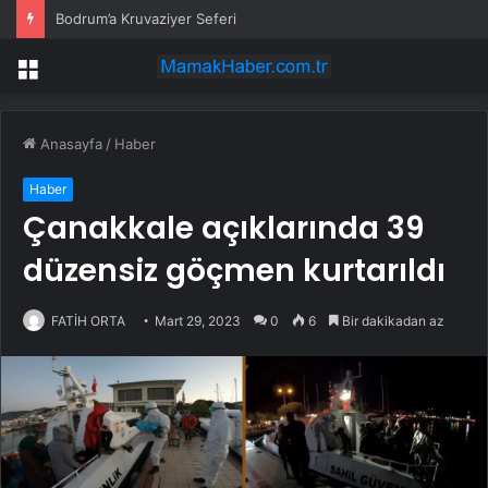
Bodrum’a Kruvaziyer Seferi
Menü
Anasayfa
/
Haber
Haber
Çanakkale açıklarında 39
düzensiz göçmen kurtarıldı
FATİH ORTA
Mart 29, 2023
0
6
Bir dakikadan az