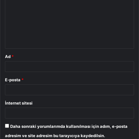
o
r
u
m
*
Ad
*
E-posta
*
İnternet sitesi
Daha sonraki yorumlarımda kullanılması için adım, e-posta
adresim ve site adresim bu tarayıcıya kaydedilsin.