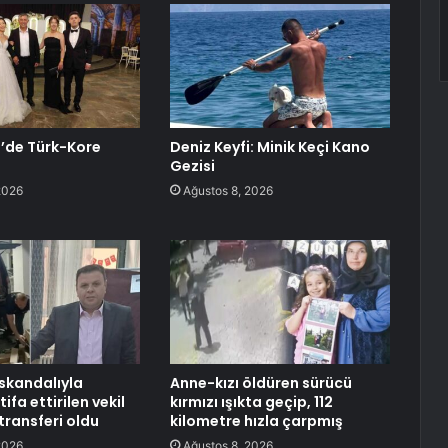
’de Türk-Kore
Deniz Keyfi: Minik Keçi Kano
Gezisi
2026
Ağustos 8, 2026
 skandalıyla
Anne-kızı öldüren sürücü
ifa ettirilen vekil
kırmızı ışıkta geçip, 112
 transferi oldu
kilometre hızla çarpmış
2026
Ağustos 8, 2026