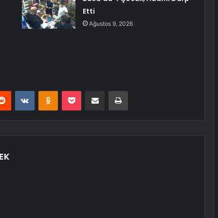
Etti
Ağustos 9, 2026
erest
Reddit
VKontakte
Odnoklassniki
Pocket
E-Posta ile paylaş
Yazdır
EK