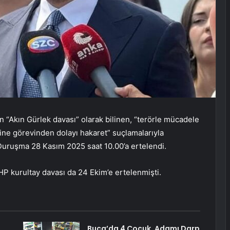
 “Akın Gürlek davası” olarak bilinen, “terörle mücadele
ine görevinden dolayı hakaret” suçlamalarıyla
 Duruşma 28 Kasım 2025 saat 10.00’a ertelendi.
P kurultay davası da 24 Ekim’e ertelenmişti.
Buca’da 4 Çocuk, Adamı Darp