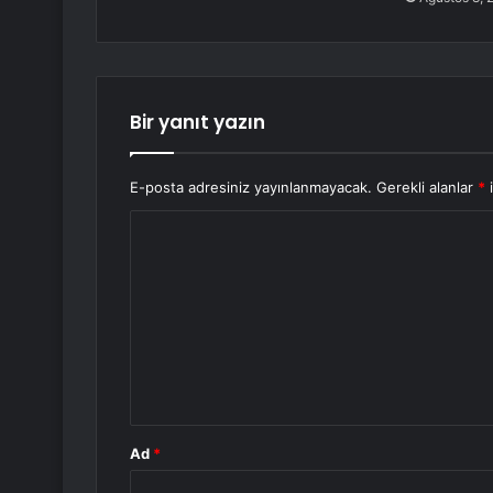
Bir yanıt yazın
E-posta adresiniz yayınlanmayacak.
Gerekli alanlar
*
i
Y
o
r
u
m
*
Ad
*