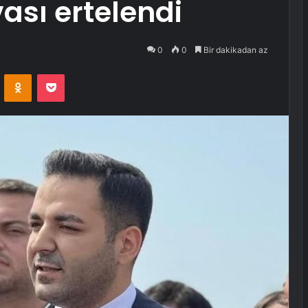
ası ertelendi
0
0
Bir dakikadan az
VKontakte
Odnoklassniki
Pocket