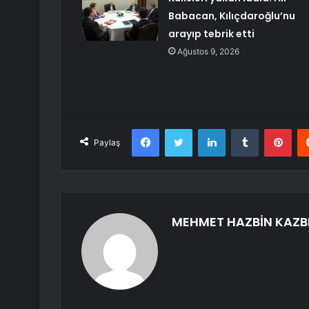
Babacan, Kılıçdaroğlu’nu
arayıp tebrik etti
Ağustos 9, 2026
Facebook
Twitter
LinkedIn
Tumblr
Pint
Paylaş
MEHMET HAZBİN KAZB