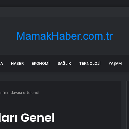
 Çocuk, Adamı Darp Etti
FA
HABER
EKONOMI
SAĞLIK
TEKNOLOJI
YAŞAM
nı’nın davası ertelendi
ları Genel