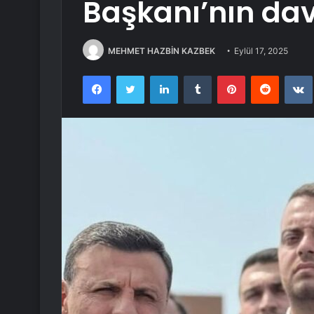
Başkanı’nın dav
MEHMET HAZBİN KAZBEK
Eylül 17, 2025
Facebook
Twitter
LinkedIn
Tumblr
Pinterest
Reddit