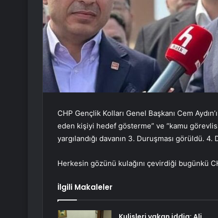
CHP Gençlik Kolları Genel Başkanı Cem Aydın’ın
eden kişiyi hedef gösterme” ve “kamu görevlis
yargılandığı davanın 3. Duruşması görüldü. 4.
Herkesin gözünü kulağını çevirdiği bugünkü CH
İlgili Makaleler
Kulisleri yakan iddia: Ali