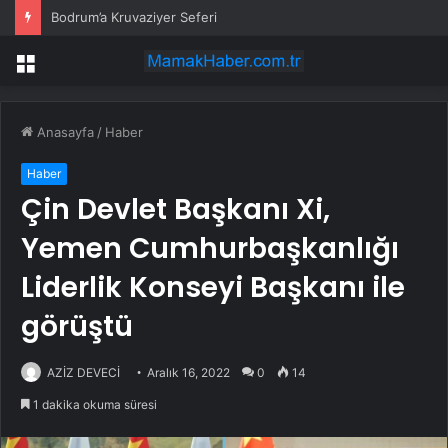
Bodrum’a Kruvaziyer Seferi
Menü
Anasayfa
/
Haber
Haber
Çin Devlet Başkanı Xi,
Yemen Cumhurbaşkanlığı
Liderlik Konseyi Başkanı ile
görüştü
AZİZ DEVECİ
Aralık 16, 2022
0
14
1 dakika okuma süresi