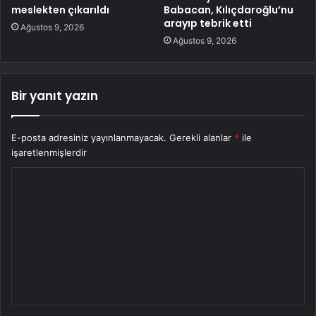
meslekten çıkarıldı
Babacan, Kılıçdaroğlu’nu
arayıp tebrik etti
Ağustos 9, 2026
Ağustos 9, 2026
Bir yanıt yazın
E-posta adresiniz yayınlanmayacak.
Gerekli alanlar
*
ile
işaretlenmişlerdir
Y
o
r
u
m
*