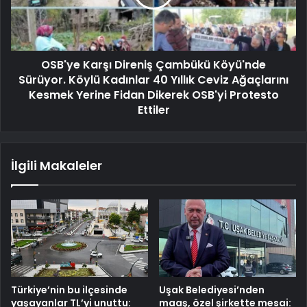
OSB'ye Karşı Direniş Çambükü Köyü'nde
Sürüyor. Köylü Kadınlar 40 Yıllık Ceviz Ağaçlarını
Kesmek Yerine Fidan Dikerek OSB'yi Protesto
Ettiler
İlgili Makaleler
Türkiye’nin bu ilçesinde
Uşak Belediyesi’nden
yaşayanlar TL’yi unuttu:
maaş, özel şirkette mesai: