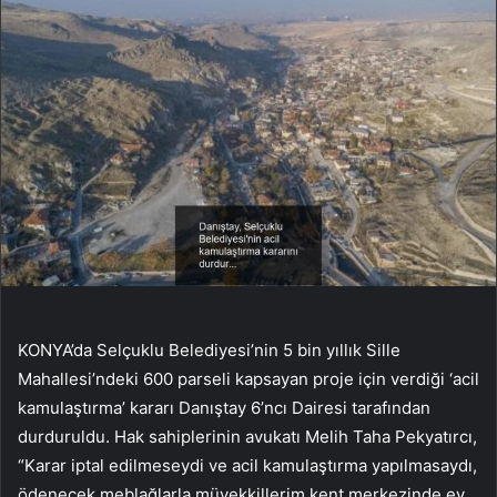
KONYA’da Selçuklu Belediyesi’nin 5 bin yıllık Sille
Mahallesi’ndeki 600 parseli kapsayan proje için verdiği ‘acil
kamulaştırma’ kararı Danıştay 6’ncı Dairesi tarafından
durduruldu. Hak sahiplerinin avukatı Melih Taha Pekyatırcı,
“Karar iptal edilmeseydi ve acil kamulaştırma yapılmasaydı,
ödenecek meblağlarla müvekkillerim kent merkezinde ev