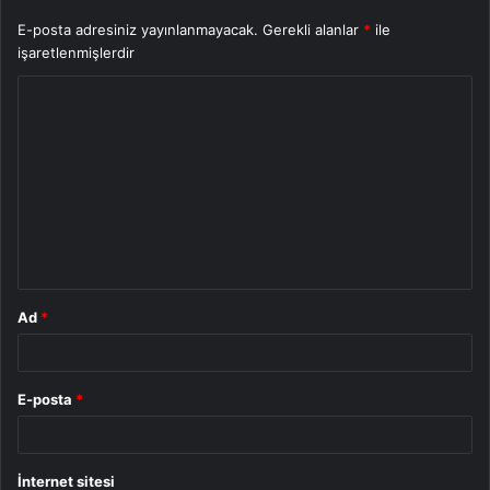
E-posta adresiniz yayınlanmayacak.
Gerekli alanlar
*
ile
işaretlenmişlerdir
Y
o
r
u
m
*
Ad
*
E-posta
*
İnternet sitesi