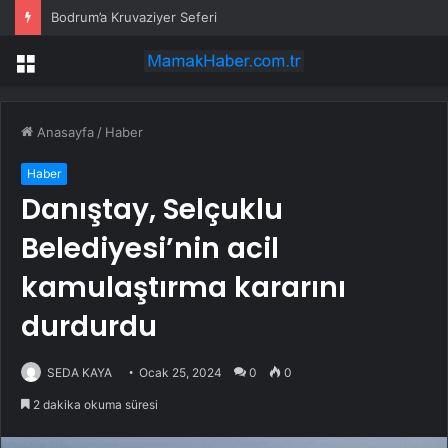
Bodrum’a Kruvaziyer Seferi
Menü
Anasayfa
/
Haber
Haber
Danıştay, Selçuklu
Belediyesi’nin acil
kamulaştırma kararını
durdurdu
SEDA KAYA
Ocak 25, 2024
0
0
2 dakika okuma süresi