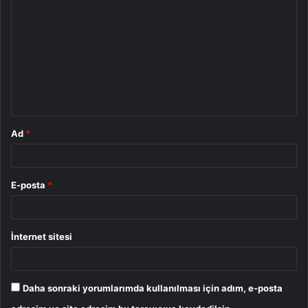
o
r
u
m
*
Ad
*
E-posta
*
İnternet sitesi
Daha sonraki yorumlarımda kullanılması için adım, e-posta