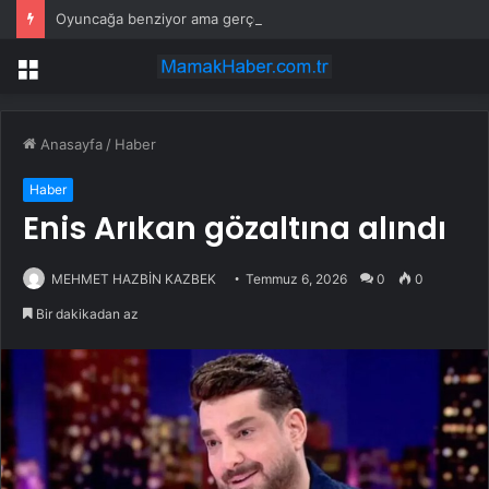
Oyuncağa benziyor ama gerçek: Dünyanın en küçük atı seçildi
Menü
Anasayfa
/
Haber
Haber
Enis Arıkan gözaltına alındı
MEHMET HAZBİN KAZBEK
Temmuz 6, 2026
0
0
Bir dakikadan az