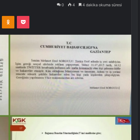
0
4
4 dakika okuma süresi
VKontakte
Odnoklassniki
Pocket