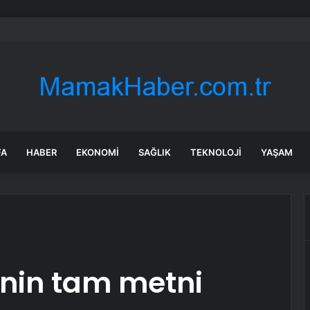
a’daki yangınlarda 4 itfaiye eri hayatını kaybetti
FA
HABER
EKONOMI
SAĞLIK
TEKNOLOJI
YAŞAM
inin tam metni