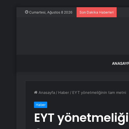
Frans
Cumartesi, Ağustos 8 2026
Son Dakika Haberleri
ANASAY
Anasayfa
/
Haber
/
EYT yönetmeliğinin tam metni
Haber
EYT yönetmeliğ