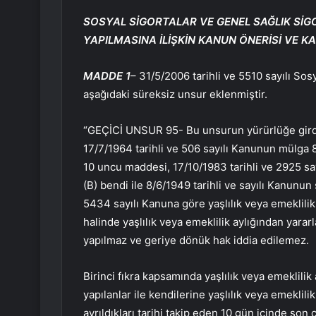
SOSYAL SİGORTALAR VE GENEL SAĞLIK SİG
YAPILMASINA İLİŞKİN KANUN ÖNERİSİ VE KA
MADDE 1
– 31/5/2006 tarihli ve 5510 sayılı So
aşağıdaki süreksiz unsur eklenmiştir.
“GEÇİCİ UNSUR 95- Bu unsurun yürürlüğe girdiğ
17/7/1964 tarihli ve 506 sayılı Kanunun mülga 8
10 uncu maddesi, 17/10/1983 tarihli ve 2925 say
(B) bendi ile 8/6/1949 tarihli ve sayılı Kanunu
5434 sayılı Kanuna göre yaşlılık veya emeklilik 
halinde yaşlılık veya emeklilik aylığından yara
yapılmaz ve geriye dönük hak iddia edilemez.
Birinci fıkra kapsamında yaşlılık veya emeklilik 
yapılanlar ile kendilerine yaşlılık veya emeklilik 
ayrıldıkları tarihi takip eden 10 gün içinde son 