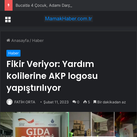
Buca’da 4 Çocuk, Adamı Darp Etti
Menü
Anasayfa
/
Haber
Haber
Fikir Veriyor: Yardım
kolilerine AKP logosu
yapıştırılıyor
FATİH ORTA
Şubat 11, 2023
0
5
Bir dakikadan az