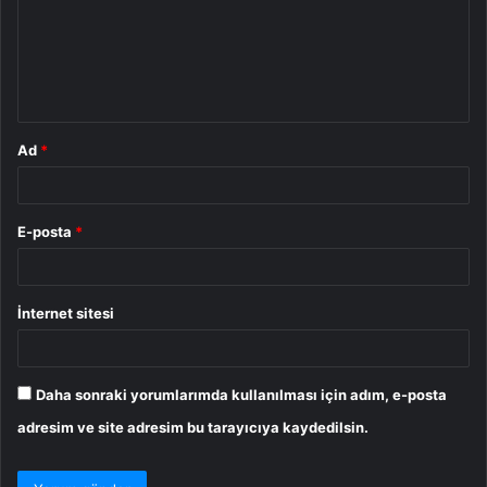
u
m
*
Ad
*
E-posta
*
İnternet sitesi
Daha sonraki yorumlarımda kullanılması için adım, e-posta
adresim ve site adresim bu tarayıcıya kaydedilsin.