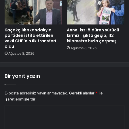
Kaçakçılık skandalıyla
Anne-kızı öldüren sürücü
partiden istifa ettirilen
kırmızı ışıkta geçip, 112
vekil CHP’nin ilk transferi
kilometre hızla çarpmış
oldu
Ağustos 8, 2026
Ağustos 8, 2026
Bir yanıt yazın
E-posta adresiniz yayınlanmayacak.
Gerekli alanlar
*
ile
işaretlenmişlerdir
Y
o
r