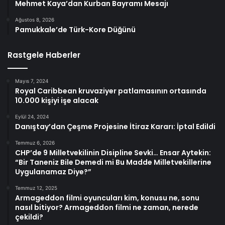
Mehmet Kaya’dan Kurban Bayramı Mesajı
Ağustos 8, 2026
Pamukkale’de Türk-Kore Düğünü
Rastgele Haberler
Mayıs 7, 2024
Royal Caribbean kruvaziyer patlamasının ortasında
10.000 kişiyi işe alacak
Eylül 24, 2024
Danıştay’dan Çeşme Projesine İtiraz Kararı: İptal Edildi
Temmuz 6, 2026
CHP’de 9 Milletvekilinin Disipline Sevki… Ensar Aytekin:
“Bir Taneniz Bile Demedi mi Bu Madde Milletvekillerine
Uygulanamaz Diye?”
Temmuz 12, 2025
Armageddon filmi oyuncuları kim, konusu ne, sonu
nasıl bitiyor? Armageddon filmi ne zaman, nerede
çekildi?