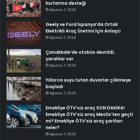
kurtarma desteği
Ağustos 7, 2026
Geely ve Ford İspanya’da Ortak
Elektrikli Araç Üretimi İçin Anlaştı
Ağustos 7, 2026
Çanakkale’de otobüs devrildi;
yaralılar var
Ağustos 7, 2026
Yıllarca suyu tutan duvarlar çökmeye
başladı
Ağustos 7, 2026
Emekliye ÖTV’siz araç SON DAKİKA!
Emekliye ÖTV’siz araç Meclis’ten geçti
mi? Emekliye ÖTV’siz araç şartları
neler?
Ağustos 7, 2026