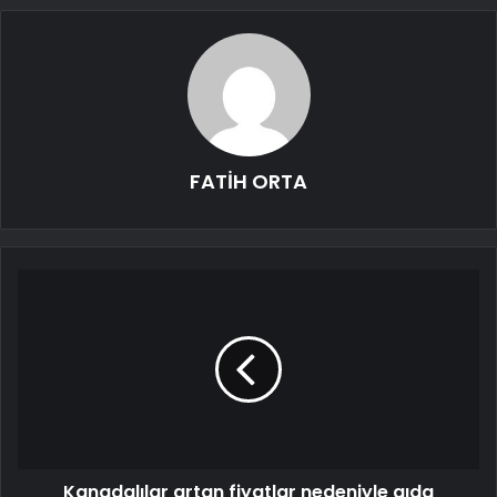
FATİH ORTA
Kanadalılar artan fiyatlar nedeniyle gıda