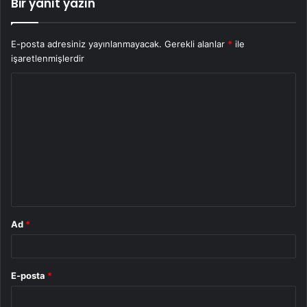
Bir yanıt yazın
E-posta adresiniz yayınlanmayacak.
Gerekli alanlar
*
ile
işaretlenmişlerdir
Y
o
r
u
m
*
Ad
*
E-posta
*