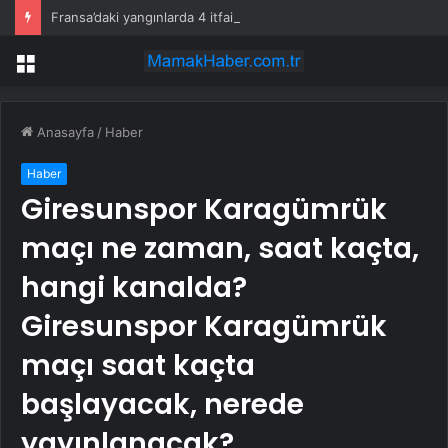
Fransa’daki yangınlarda 4 itfaiye eri hayatını kaybetti
Menü
Anasayfa
/
Haber
Haber
Giresunspor Karagümrük
maçı ne zaman, saat kaçta,
hangi kanalda?
Giresunspor Karagümrük
maçı saat kaçta
başlayacak, nerede
yayınlanacak?