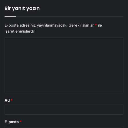
Bir yanıt yazın
E-posta adresiniz yayınlanmayacak.
Gerekli alanlar
*
ile
işaretlenmişlerdir
Y
o
r
u
m
*
Ad
*
E-posta
*