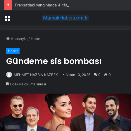
Fransa’daki yangınlarda 4 itfaiye eri hayatını kaybetti
Menü
Anasayfa
/
Haber
Haber
Gündeme sis bombası
MEHMET HAZBİN KAZBEK
Nisan 10, 2026
0
0
1 dakika okuma süresi