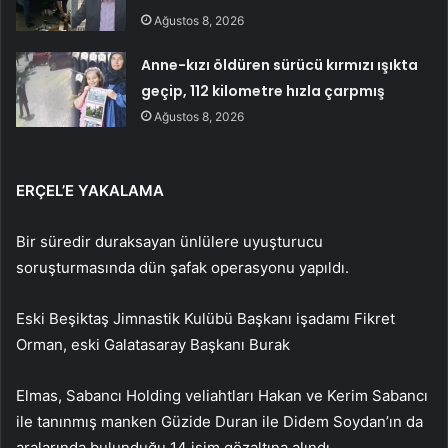
Ağustos 8, 2026
Anne-kızı öldüren sürücü kırmızı ışıkta
geçip, 112 kilometre hızla çarpmış
Ağustos 8, 2026
ERÇEL’E YAKALAMA
Bir süredir duraksayan ünlülere uyuşturucu
soruşturmasında dün şafak operasyonu yapıldı.
Eski Beşiktaş Jimnastik Kulübü Başkanı işadamı Fikret
Orman, eski Galatasaray Başkanı Burak
Elmas, Sabancı Holding veliahtları Hakan ve Kerim Sabancı
ile tanınmış manken Güzide Duran ile Didem Soydan’ın da
aralarında bulunduğu 14 isim gözaltına alındı.