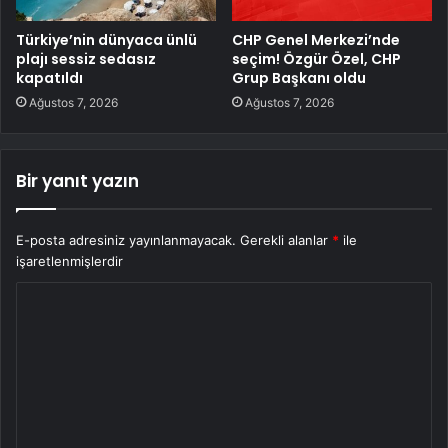
Türkiye’nin dünyaca ünlü
CHP Genel Merkezi’nde
plajı sessiz sedasız
seçim! Özgür Özel, CHP
kapatıldı
Grup Başkanı oldu
Ağustos 7, 2026
Ağustos 7, 2026
Bir yanıt yazın
E-posta adresiniz yayınlanmayacak.
Gerekli alanlar
*
ile
işaretlenmişlerdir
Y
o
r
u
m
*