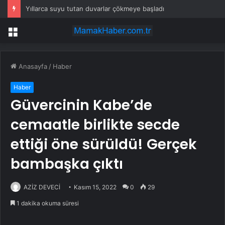
Yıllarca suyu tutan duvarlar çökmeye başladı
Menü
Anasayfa
/
Haber
Haber
Güvercinin Kabe’de
cemaatle birlikte secde
ettiği öne sürüldü! Gerçek
bambaşka çıktı
AZİZ DEVECİ
Kasım 15, 2022
0
29
1 dakika okuma süresi