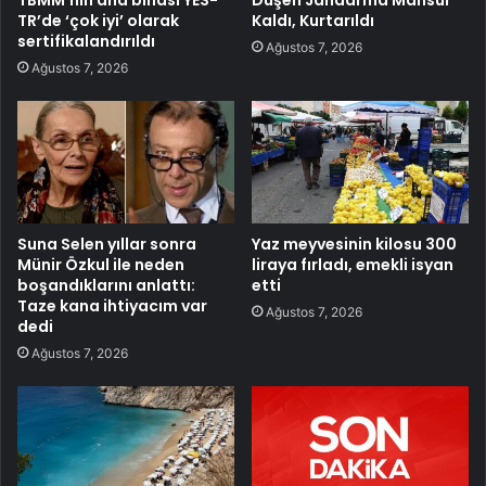
TBMM’nin ana binası YES-
Düşen Jandarma Mahsur
TR’de ‘çok iyi’ olarak
Kaldı, Kurtarıldı
sertifikalandırıldı
Ağustos 7, 2026
Ağustos 7, 2026
Suna Selen yıllar sonra
Yaz meyvesinin kilosu 300
Münir Özkul ile neden
liraya fırladı, emekli isyan
boşandıklarını anlattı:
etti
Taze kana ihtiyacım var
Ağustos 7, 2026
dedi
Ağustos 7, 2026