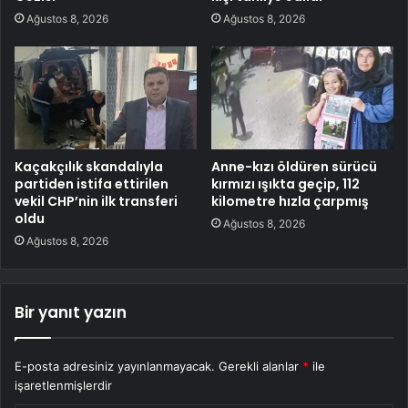
Ağustos 8, 2026
Ağustos 8, 2026
Kaçakçılık skandalıyla
Anne-kızı öldüren sürücü
partiden istifa ettirilen
kırmızı ışıkta geçip, 112
vekil CHP’nin ilk transferi
kilometre hızla çarpmış
oldu
Ağustos 8, 2026
Ağustos 8, 2026
Bir yanıt yazın
E-posta adresiniz yayınlanmayacak.
Gerekli alanlar
*
ile
işaretlenmişlerdir