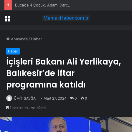
Buca’da 4 Çocuk, Adamı Darp Etti
Menü
Anasayfa
/
Haber
Haber
İçişleri Bakanı Ali Yerlikaya,
Balıkesir’de iftar
programına katıldı
ÜMİT SAVĞA
Mart 27, 2024
0
0
1 dakika okuma süresi