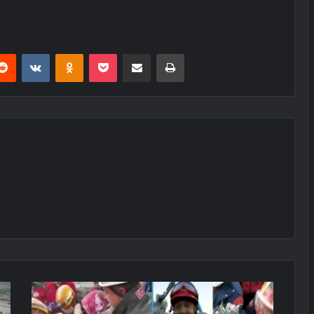
erest
Reddit
VKontakte
Odnoklassniki
Pocket
E-Posta ile paylaş
Yazdır