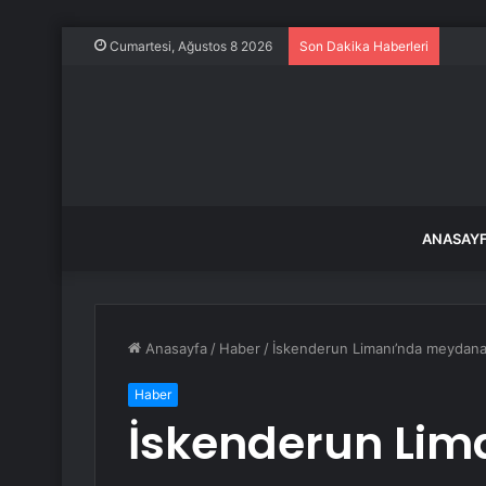
Frans
Cumartesi, Ağustos 8 2026
Son Dakika Haberleri
ANASAY
Anasayfa
/
Haber
/
İskenderun Limanı’nda meydana
Haber
İskenderun Li