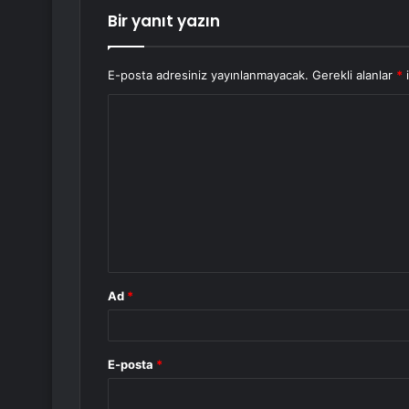
Bir yanıt yazın
E-posta adresiniz yayınlanmayacak.
Gerekli alanlar
*
i
Y
o
r
u
m
*
Ad
*
E-posta
*