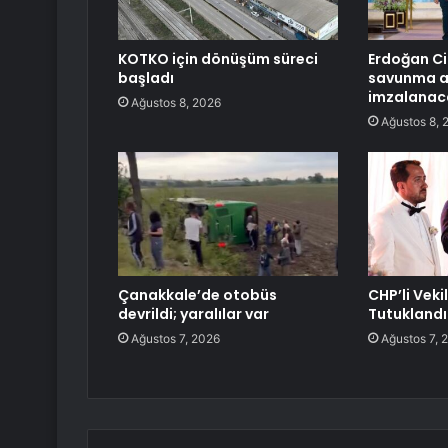
KOTKO için dönüşüm süreci
Erdoğan Ci
başladı
savunma a
imzalanac
Ağustos 8, 2026
Ağustos 8, 
Çanakkale’de otobüs
CHP’li Veki
devrildi; yaralılar var
Tutuklandı
Ağustos 7, 2026
Ağustos 7, 