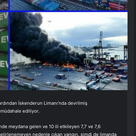
rdından İskenderun Limanı’nda devrilmiş
müdahale ediliyor.
nde meydana gelen ve 10 ili etkileyen 7,7 ve 7,6
elirlenemeyen nedenle çıkan yangın, şimdi de limanda