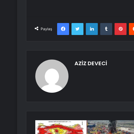
Facebook
Twitter
LinkedIn
Tumblr
Pint
Paylaş
AZİZ DEVECİ