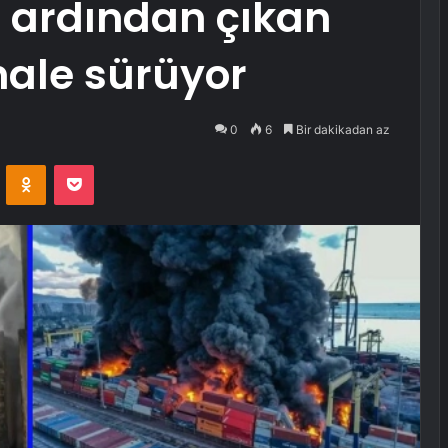
 ardından çıkan
ale sürüyor
0
6
Bir dakikadan az
VKontakte
Odnoklassniki
Pocket