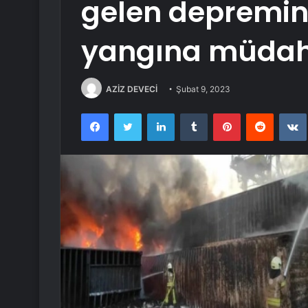
gelen depremin
yangına müdah
AZİZ DEVECİ
Şubat 9, 2023
Facebook
Twitter
LinkedIn
Tumblr
Pinterest
Reddit