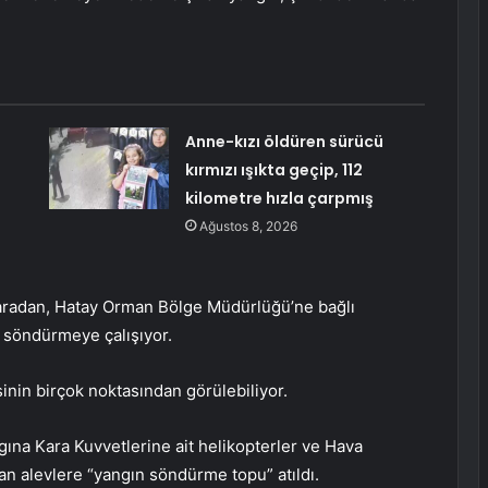
Anne-kızı öldüren sürücü
l
kırmızı ışıkta geçip, 112
kilometre hızla çarpmış
Ağustos 8, 2026
 karadan, Hatay Orman Bölge Müdürlüğü’ne bağlı
i söndürmeye çalışıyor.
nin birçok noktasından görülebiliyor.
ına Kara Kuvvetlerine ait helikopterler ve Hava
an alevlere “yangın söndürme topu” atıldı.