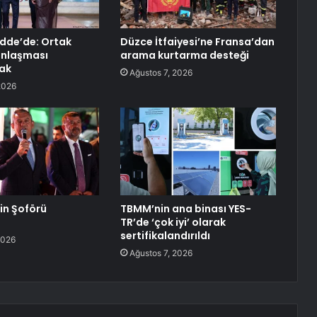
dde’de: Ortak
Düzce İtfaiyesi’ne Fransa’dan
nlaşması
arama kurtarma desteği
ak
Ağustos 7, 2026
2026
lin Şoförü
TBMM’nin ana binası YES-
TR’de ‘çok iyi’ olarak
sertifikalandırıldı
2026
Ağustos 7, 2026