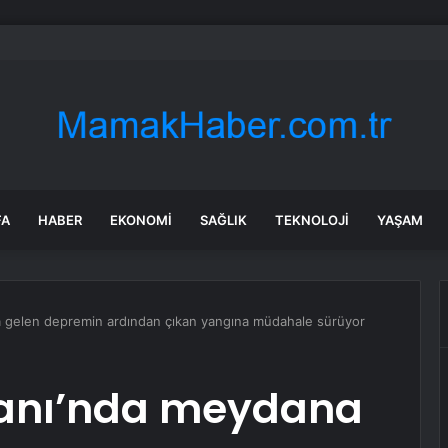
a’daki yangınlarda 4 itfaiye eri hayatını kaybetti
FA
HABER
EKONOMI
SAĞLIK
TEKNOLOJI
YAŞAM
 gelen depremin ardından çıkan yangına müdahale sürüyor
manı’nda meydana