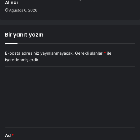
Alındı
Ağustos 6, 2026
Bir yanıt yazın
E-posta adresiniz yayınlanmayacak.
Gerekli alanlar
*
ile
işaretlenmişlerdir
Y
o
r
u
m
*
Ad
*