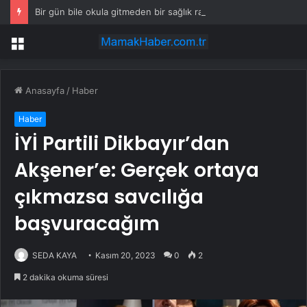
Bir gün bile okula gitmeden bir sağlık raporuyla 17 yıl boyunca maaş aldı
Menü
Anasayfa
/
Haber
Haber
İYİ Partili Dikbayır’dan
Akşener’e: Gerçek ortaya
çıkmazsa savcılığa
başvuracağım
SEDA KAYA
Kasım 20, 2023
0
2
2 dakika okuma süresi