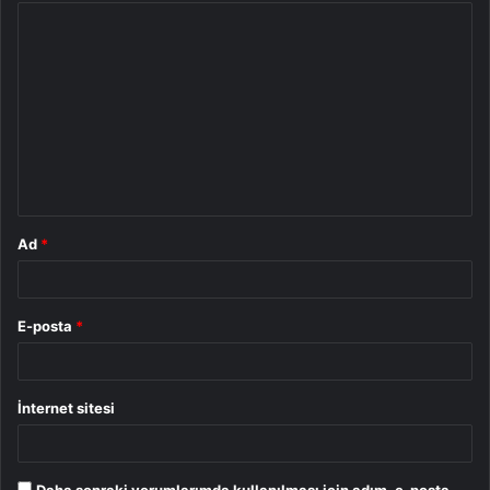
Y
o
r
u
m
*
Ad
*
E-posta
*
İnternet sitesi