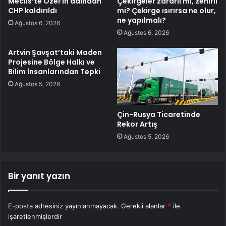
Meclis’te Özel’in adından
Çekirgeler zararlı mı, zehirli
CHP kaldırıldı
mi? Çekirge ısırırsa ne olur,
ne yapılmalı?
Ağustos 6, 2026
Ağustos 6, 2026
Artvin Şavşat’taki Maden
Projesine Bölge Halkı ve
Bilim İnsanlarından Tepki
Ağustos 5, 2026
Çin-Rusya Ticaretinde
Rekor Artış
Ağustos 5, 2026
Bir yanıt yazın
E-posta adresiniz yayınlanmayacak.
Gerekli alanlar
*
ile
işaretlenmişlerdir