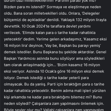
durum bazı milletvekillerinin ‘Partinin parası yok mu?
Bizden para mı istendi?’ Sormaya ve eleştirmeye neden
oldu. Bana soran milletvekilleri oldu. Onlara, ‘Delegeler
bütçemizi de açıkladılar’ denildi. Yaklaşık 132 milyon lirayla
devrettik. 10 Ocak 2024’te taraflara devlet yardımı
verilecek. ‘Elimde kalan para o tarihe kadar rahatlıkla
yetecektir’ dedim. Yerime gelen arkadaşımız, ‘Kasamız eksi
16 milyon lira’ deyince, ‘Vay be, Başkan bu parayı yemiş’
demek istediler. Bunu Başkana bu şekilde aktardılar. Genel
Başkan Yardımcısı aslında bunu söylüyor ama söyledikleri
tam olarak anlaşılmadığı için… ‘Bizim kasamız 16 milyon
eksi veriyor. Aslında 10 Ocak’a göre 16 milyon eksi demek
istiyor. Demek istediği o tarihe kadar yeterli para
olmayacak. Bu da yanlış. Parti için bıraktığım para o tarihe
kadar rahatlıkla yetecektir. Benim adıma mali işleri yürüten
kişi arkamda ne kadar para bıraktığımı bilemez mi? Bunu
neden söyledi? Çalışanlara zam yapılmasını önlemek için.
Böyle şeyler olur mu? Vallahi çalışanlara zam yapmayalım