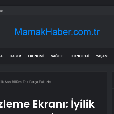
adaşlıkları ruh sağlığını güçlendiriyor
FA
HABER
EKONOMI
SAĞLIK
TEKNOLOJI
YAŞAM
yilik Son Bölüm Tek Parça Full İzle
İzleme Ekranı: İyilik