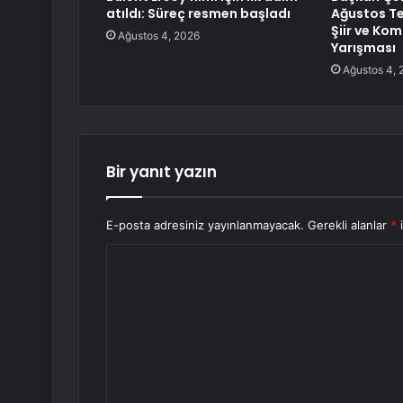
atıldı: Süreç resmen başladı
Ağustos Te
Şiir ve Ko
Ağustos 4, 2026
Yarışması
Ağustos 4, 
Bir yanıt yazın
E-posta adresiniz yayınlanmayacak.
Gerekli alanlar
*
i
Y
o
r
u
m
*