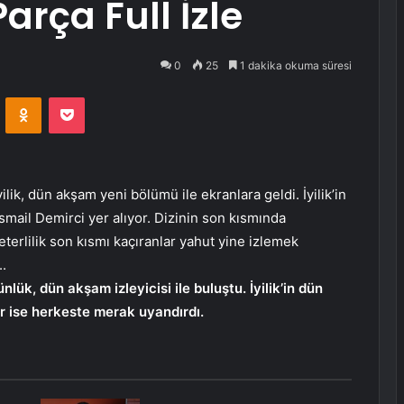
arça Full İzle
0
25
1 dakika okuma süresi
VKontakte
Odnoklassniki
Pocket
yilik, dün akşam yeni bölümü ile ekranlara geldi. İyilik’in
smail Demirci yer alıyor. Dizinin son kısmında
eterlilik son kısmı kaçıranlar yahut yine izlemek
..
ük, dün akşam izleyicisi ile buluştu. İyilik’in dün
 ise herkeste merak uyandırdı.