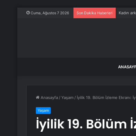
Kadın ark
Cuma, Ağustos 7 2026
Son Dakika Haberleri
ANASAY
Anasayfa
/
Yaşam
/
İyilik 19. Bölüm İzleme Ekranı: İ
Yaşam
İyilik 19. Bölüm 