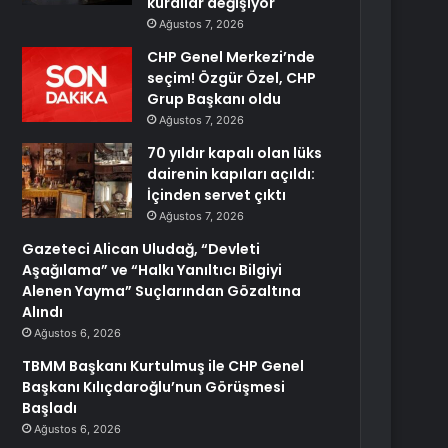
kurallar değişiyor
Ağustos 7, 2026
CHP Genel Merkezi’nde
seçim! Özgür Özel, CHP
Grup Başkanı oldu
Ağustos 7, 2026
70 yıldır kapalı olan lüks
dairenin kapıları açıldı:
İçinden servet çıktı
Ağustos 7, 2026
Gazeteci Alican Uludağ, “Devleti
Aşağılama” ve “Halkı Yanıltıcı Bilgiyi
Alenen Yayma” Suçlarından Gözaltına
Alındı
Ağustos 6, 2026
TBMM Başkanı Kurtulmuş ile CHP Genel
Başkanı Kılıçdaroğlu’nun Görüşmesi
Başladı
Ağustos 6, 2026