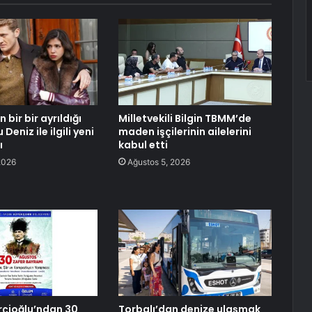
 bir bir ayrıldığı
Milletvekili Bilgin TBMM’de
Deniz ile ilgili yeni
maden işçilerinin ailelerini
ı
kabul etti
2026
Ağustos 5, 2026
çioğlu’ndan 30
Torbalı’dan denize ulaşmak