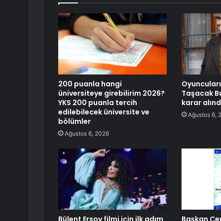
200 puanla hangi
Oyuncuların
üniversiteye girebilirim 2026?
Taşacak Bu 
YKS 200 puanla tercih
karar alınd
edilebilecek üniversite ve
Ağustos 6, 
bölümler
Ağustos 6, 2026
Bülent Ersoy filmi için ilk adım
Başkan Çer