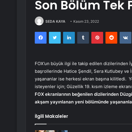
Son Bölüm Tek P
SEDA KAYA
Kasım 23, 2022
Facebook
Twitter
LinkedIn
Tumblr
Pinterest
Reddit
FOX’un büyük ilgi ile takip edilen dizilerinden İ
başrollerinde Hatice Şendil, Sera Kutlubey ve İ
yaşananlar ise herkesi ekran başına kilitledi. Y
isteyenler için; Güzellik 19. kısım izleme ekranı
FOX ekranlarının beğenilen dizilerinden Düzgünl
akşam yayınlanan yeni bölümünde yaşananlar
İlgili Makaleler