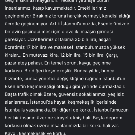
Geçim sıkıntısı kaygısıdır. Yediden yetmişe bütün
insanlarımızı kasıp kavurmaktadır. Emeklilerimiz
geçinemiyor Bırakınız toruna harçlık vermeyi, kendisi aldığı
ücretle geçinemiyor. Artık İstanbul’umuzda, Esenler’imizde
bir evin geçinebilmesi için o eve iki maaşın girmesi
gerekiyor. Ücretlerimiz ortalama 30 bin lira, asgari
ücretimiz 17 bin lira ve maalesef İstanbul’umuzda yüksek
kiralar… En mütevazı kira, 12 bin lira, 15 bin lira. Çarşı,
pazar ateş pahası. En temel sorun, kaygı, geçinme
korkusu. Bir diğeri keşmekeşlik. Bunca yıldır, bunca
hizmete, bunca yönetici değişikliğine rağmen İstanbul’un,
Esenler’in keşmekeşliği olduğu gibi yerinde durmaktadır.
Başta trafik olmak üzere, güvensiz sokaklarımız, yeşilsiz
alanlarımız, İstanbul’da hayatı keşmekeşlik içerisinde
İstanbul’a yaşatmakta. Bir diğeri de korku. İstanbul’umuzun
her bir insanın üzerine sirayet etmiş hali. Başta deprem
korkusu olmak üzere insanlarımızda bir korku hali var.
Kaygı, keşmekeşlik ve korku.