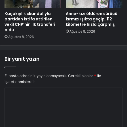
Kaçakçılık skandalıyla
Anne-kızı öldüren sürücü
partiden istifa ettirilen
kırmızı ışıkta geçip, 112
vekil CHP’nin ilk transferi
kilometre hızla çarpmış
oldu
Ağustos 8, 2026
Ağustos 8, 2026
Bir yanıt yazın
E-posta adresiniz yayınlanmayacak.
Gerekli alanlar
*
ile
işaretlenmişlerdir
Y
o
r
u
m