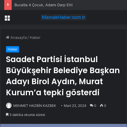
Buca’da 4 Çocuk, Adamı Darp Etti
Menü
Anasayfa
/
Haber
Haber
Saadet Partisi İstanbul
Büyükşehir Belediye Başkan
Adayı Birol Aydın, Murat
Kurum’a tepki gösterdi
MEHMET HAZBİN KAZBEK
Mart 23, 2024
0
0
3 dakika okuma süresi