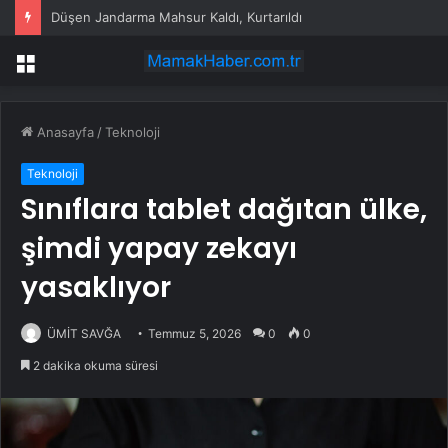
Düşen Jandarma Mahsur Kaldı, Kurtarıldı
Menü
Anasayfa
/
Teknoloji
Teknoloji
Sınıflara tablet dağıtan ülke,
şimdi yapay zekayı
yasaklıyor
ÜMİT SAVĞA
Temmuz 5, 2026
0
0
2 dakika okuma süresi