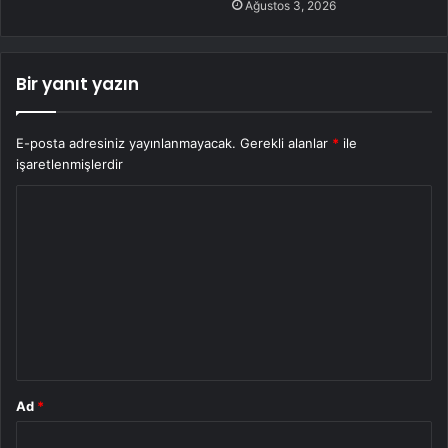
Ağustos 3, 2026
Bir yanıt yazın
E-posta adresiniz yayınlanmayacak.
Gerekli alanlar
*
ile
işaretlenmişlerdir
Y
o
r
u
m
*
Ad
*