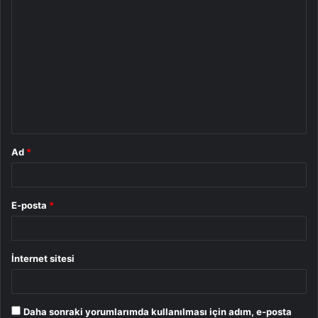
Y
o
r
u
m
*
Ad
*
E-posta
*
İnternet sitesi
Daha sonraki yorumlarımda kullanılması için adım, e-posta