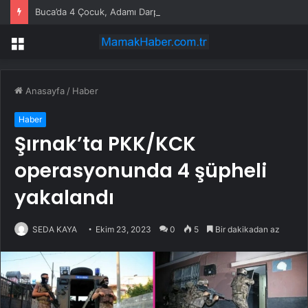
Buca’da 4 Çocuk, Adamı Darp Etti
Menü
Anasayfa
/
Haber
Haber
Şırnak’ta PKK/KCK
operasyonunda 4 şüpheli
yakalandı
SEDA KAYA
Ekim 23, 2023
0
5
Bir dakikadan az