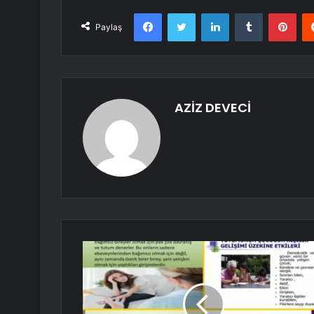
Facebook
Twitter
LinkedIn
Tumblr
Pint
Paylaş
AZİZ DEVECİ