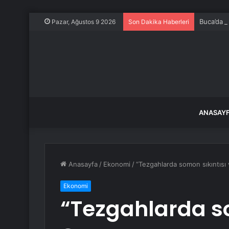
Buca’da 4
Pazar, Ağustos 9 2026
Son Dakika Haberleri
ANASAY
Anasayfa
/
Ekonomi
/
“Tezgahlarda somon sıkıntısı 
Ekonomi
“Tezgahlarda so