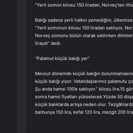
“Yerli somon kilosu 150 liradan, Norveç’ten ith
Balığı sadece yerli halkın yemediğini, ülkemize 
“Yerli somonun kilosu 150 liradan satılıyor, Nor
Norveç somonu bütün olarak satılırken dilimlen
liraydı” dedi.
“Palamut küçük balığı yer”
Mevcut dönemde küçük balığın bulunmamasını
küçük balığı yiyor. Vatandaşlarımız palamutu ço
Şu anda hamsi 100’e satılıyor.” kilosu lira.15 g
sonra hamsi fiyatları yükselecek.Yüzde 50 düş
küçük balıklarda artışa neden olur. Tezgâhlarda lü
barbunya 150 lira, kefal 120 lira, mezgit 200 lir