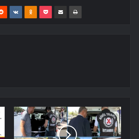
erest
Reddit
VKontakte
Odnoklassniki
Pocket
E-Posta ile paylaş
Yazdır