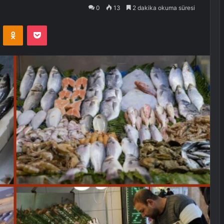
0
13
2 dakika okuma süresi
VKontakte
Odnoklassniki
Pocket