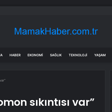
 Çocuk, Adamı Darp Etti
FA
HABER
EKONOMI
SAĞLIK
TEKNOLOJI
YAŞAM
var”
mon sıkıntısı var”