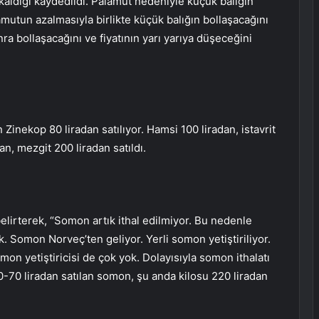
 kaldığı kaydedildi. Palamut nedeniyle küçük balığın
mutun azalmasıyla birlikte küçük balığın bollaşacağını
nra bollaşacağını ve fiyatının yarı yarıya düşeceğini
 Zinekop 80 liradan satılıyor. Hamsi 100 liradan, istavrit
an, mezgit 200 liradan satıldı.
elirterek, “Somon artık ithal edilmiyor. Bu nedenle
 Somon Norveç’ten geliyor. Yerli somon yetiştiriliyor.
mon yetiştiricisi de çok yok. Dolayısıyla somon ithalatı
 60-70 liradan satılan somon, şu anda kilosu 220 liradan