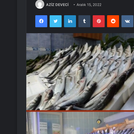
AZİZ DEVECİ
Aralık 15, 2022
Facebook
Twitter
LinkedIn
Tumblr
Pinterest
Reddit