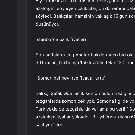
Fiyatı 100 lira olan hamsinin de tezgahlarda az
azaldığını söyleyen balıkçılar, bu dönemde pala
söyledi. Balıkçılar, hamsinin yaklaşık 15 gün so
düşünüyor.
İstanbul’da balık fiyatları
Son haftaların en popüler balıklarından biri olan
90 liradan, barbunya 150 liradan, tekir 120 lirad
“Somon gelmeyince fiyatlar arttı”
Balıkçı Şafak Gün, artık somon bulunmadığını b
tezgahlarda somon pek yok. Somona ilgi de yok.
Türkiye’de de tezgahlarda var ama bu yerli.” So
azaldıkça fiyatlar yükseldi. Bir yıl önce kilosu
satılıyor” dedi.