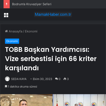
Bodrum’a Kruvaziyer Seferi
Menü
Anasayfa
/
Ekonomi
Ekonomi
TOBB Başkan Yardımcısı:
Vize serbestisi için 66 kriter
karşılandı
SEDA KAYA
Ekim 30, 2023
0
3
1 dakika okuma süresi