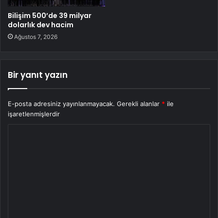
Bilişim 500’de 39 milyar
dolarlık dev hacim
Ağustos 7, 2026
Bir yanıt yazın
E-posta adresiniz yayınlanmayacak.
Gerekli alanlar
*
ile
işaretlenmişlerdir
Y
o
r
u
m
*