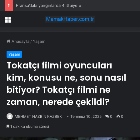
Fransa’daki yangınlarda 4 itfaiye eri hayatını kaybetti
Menü
Anasayfa
/
Yaşam
Yaşam
Tokatçı filmi oyuncuları
kim, konusu ne, sonu nasıl
bitiyor? Tokatçı filmi ne
zaman, nerede çekildi?
MEHMET HAZBİN KAZBEK
Temmuz 10, 2025
0
0
1 dakika okuma süresi