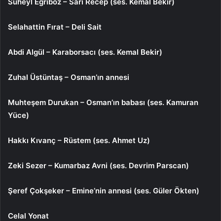
Süheyl Eğriboz – Sarı Recep (ses. Kemal Bekir)
Selahattin Fırat – Deli Sait
Abdi Algül – Karaborsacı (ses. Kemal Bekir)
Zuhal Üstüntaş – Osman’ın annesi
Muhteşem Durukan – Osman’ın babası (ses. Kamuran
Yüce)
Hakkı Kıvanç – Rüstem (ses. Ahmet Uz)
Zeki Sezer – Kumarbaz Avni (ses. Devrim Parscan)
Şeref Çokşeker – Emine’nin annesi (ses. Güler Ökten)
Celal Yonat