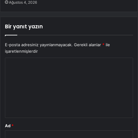
Ağustos 4, 2026
Bir yanıt yazın
E-posta adresiniz yayınlanmayacak.
Gerekli alanlar
*
ile
işaretlenmişlerdir
Y
o
r
u
m
*
Ad
*