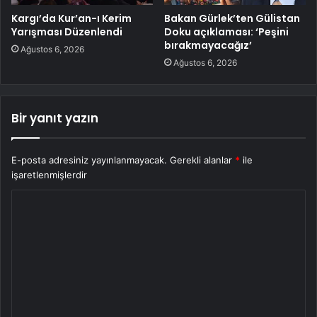
Kargı’da Kur’an-ı Kerim
Bakan Gürlek’ten Gülistan
Yarışması Düzenlendi
Doku açıklaması: ‘Peşini
bırakmayacağız’
Ağustos 6, 2026
Ağustos 6, 2026
Bir yanıt yazın
E-posta adresiniz yayınlanmayacak.
Gerekli alanlar
*
ile
işaretlenmişlerdir
Y
o
r
u
m
*