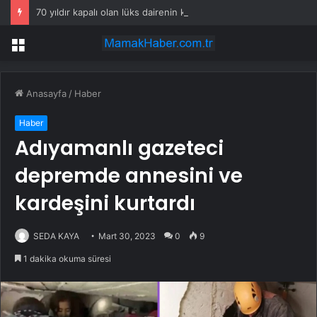
70 yıldır kapalı olan lüks dairenin kapıları açıldı: İçinden servet çıktı
Menü
Anasayfa
/
Haber
Haber
Adıyamanlı gazeteci
depremde annesini ve
kardeşini kurtardı
SEDA KAYA
Mart 30, 2023
0
9
1 dakika okuma süresi