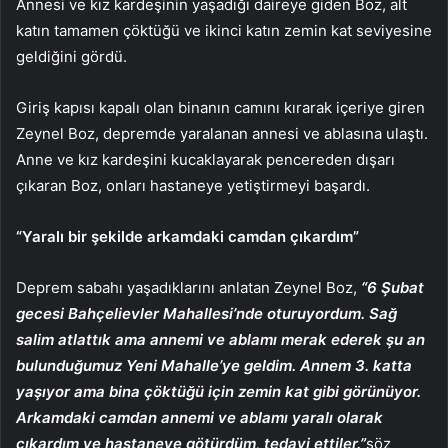
Annesi ve kız kardeşinin yaşadığı daireye giden Boz, alt
katın tamamen çöktüğü ve ikinci katın zemin kat seviyesine
geldiğini gördü.
Giriş kapısı kapalı olan binanın camını kırarak içeriye giren
Zeynel Boz, depremde yaralanan annesi ve ablasına ulaştı.
Anne ve kız kardeşini kucaklayarak pencereden dışarı
çıkaran Boz, onları hastaneye yetiştirmeyi başardı.
“Yaralı bir şekilde arkamdaki camdan çıkardım”
Deprem sabahı yaşadıklarını anlatan Zeynel Boz,
“6 Şubat
gecesi Bahçelievler Mahallesi’nde oturuyordum. Sağ
salim atlattık ama annemi ve ablamı merak ederek şu an
bulunduğumuz Yeni Mahalle’ye geldim. Annem 3. katta
yaşıyor ama bina çöktüğü için zemin kat gibi görünüyor.
Arkamdaki camdan annemi ve ablamı yaralı olarak
çıkardım ve hastaneye götürdüm, tedavi ettiler.”
söz