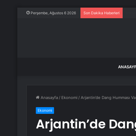
Bir g
Perşembe, Ağustos 6 2026
Son Dakika Haberleri
ANASAY
Anasayfa
/
Ekonomi
/
Arjantin’de Dang Humması Vak
Ekonomi
Arjantin’de D