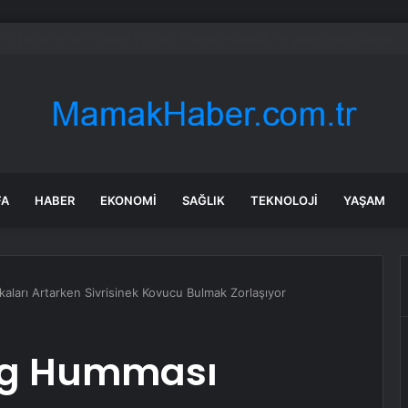
ün bile okula gitmeden bir sağlık raporuyla 17 yıl boyunca maaş aldı
FA
HABER
EKONOMI
SAĞLIK
TEKNOLOJI
YAŞAM
aları Artarken Sivrisinek Kovucu Bulmak Zorlaşıyor
ang Humması