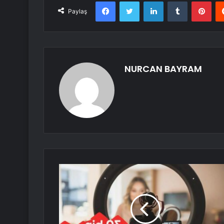
Facebook
Twitter
LinkedIn
Tumblr
Pint
Paylaş
NURCAN BAYRAM