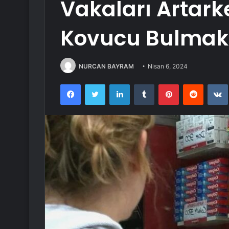
Vakaları Artark
Kovucu Bulmak 
NURCAN BAYRAM
Nisan 6, 2024
Facebook
Twitter
LinkedIn
Tumblr
Pinterest
Reddit