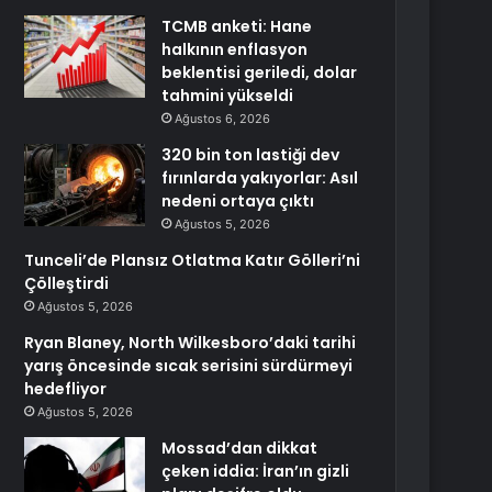
TCMB anketi: Hane
halkının enflasyon
beklentisi geriledi, dolar
tahmini yükseldi
Ağustos 6, 2026
320 bin ton lastiği dev
fırınlarda yakıyorlar: Asıl
nedeni ortaya çıktı
Ağustos 5, 2026
Tunceli’de Plansız Otlatma Katır Gölleri’ni
Çölleştirdi
Ağustos 5, 2026
Ryan Blaney, North Wilkesboro’daki tarihi
yarış öncesinde sıcak serisini sürdürmeyi
hedefliyor
Ağustos 5, 2026
Mossad’dan dikkat
çeken iddia: İran’ın gizli