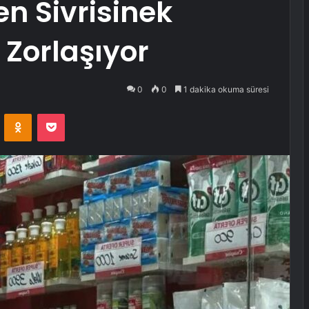
en Sivrisinek
Zorlaşıyor
0
0
1 dakika okuma süresi
VKontakte
Odnoklassniki
Pocket