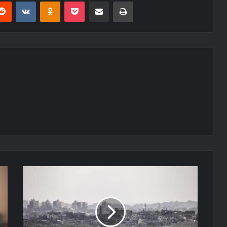
erest
Reddit
VKontakte
Odnoklassniki
Pocket
E-Posta ile paylaş
Yazdır