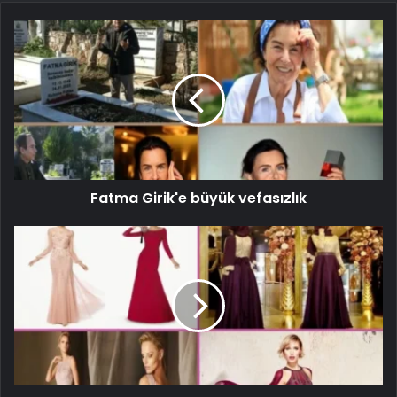
Fatma Girik'e büyük vefasızlık