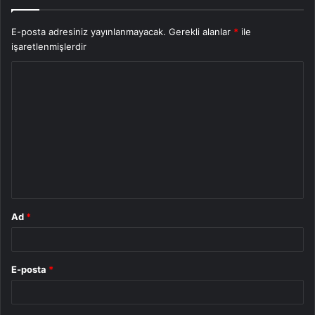
E-posta adresiniz yayınlanmayacak.
Gerekli alanlar
*
ile
işaretlenmişlerdir
Y
o
r
u
m
*
Ad
*
E-posta
*