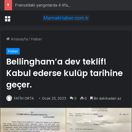
Fransa’daki yangınlarda 4 itfaiye eri hayatını kaybetti
Menü
Anasayfa
/
Haber
Haber
Bellingham’a dev teklif!
Kabul ederse kulüp tarihine
geçer.
FATİH ORTA
Ocak 25, 2023
0
6
Bir dakikadan az