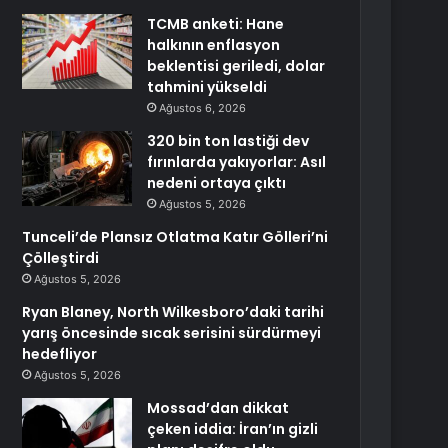
TCMB anketi: Hane
halkının enflasyon
beklentisi geriledi, dolar
tahmini yükseldi
Ağustos 6, 2026
320 bin ton lastiği dev
fırınlarda yakıyorlar: Asıl
nedeni ortaya çıktı
Ağustos 5, 2026
Tunceli’de Plansız Otlatma Katır Gölleri’ni
Çölleştirdi
Ağustos 5, 2026
Ryan Blaney, North Wilkesboro’daki tarihi
yarış öncesinde sıcak serisini sürdürmeyi
hedefliyor
Ağustos 5, 2026
Mossad’dan dikkat
çeken iddia: İran’ın gizli