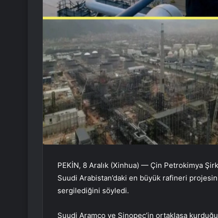
PEKİN, 8 Aralık (Xinhua) — Çin Petrokimya Şir
Suudi Arabistan’daki en büyük rafineri projesinin
sergilediğini söyledi.
Suudi Aramco ve Sinopec’in ortaklaşa kurduğu Y