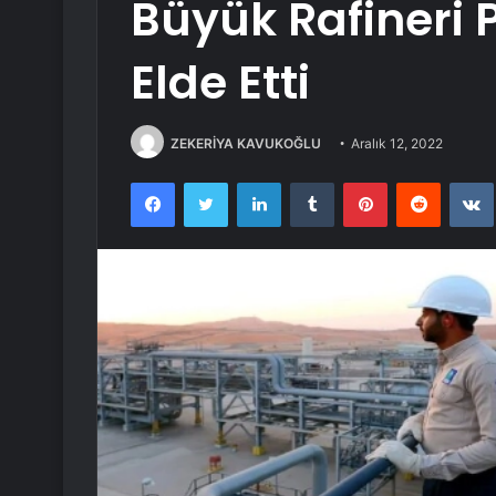
Büyük Rafineri P
Elde Etti
ZEKERİYA KAVUKOĞLU
Aralık 12, 2022
Facebook
Twitter
LinkedIn
Tumblr
Pinterest
Reddit