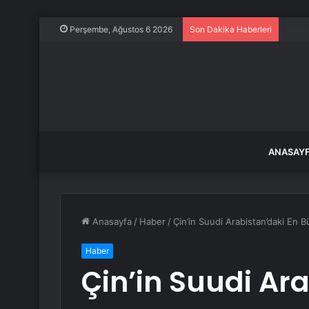
Bir g
Perşembe, Ağustos 6 2026
Son Dakika Haberleri
ANASAY
Anasayfa
/
Haber
/
Çin’in Suudi Arabistan’daki En B
Haber
Çin’in Suudi Ar