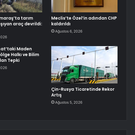
araş’ta tarım
Meclis’te Özel’in adından CHP
aşıyan araç devrildi:
kaldırıldı
Ağustos 6, 2026
2026
şat’taki Maden
ölge Halkı ve Bilim
dan Tepki
2026
Çin-Rusya Ticaretinde Rekor
Artış
Ağustos 5, 2026