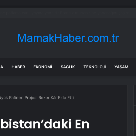
ün bile okula gitmeden bir sağlık raporuyla 17 yıl boyunca maaş aldı
FA
HABER
EKONOMI
SAĞLIK
TEKNOLOJI
YAŞAM
üyük Rafineri Projesi Rekor Kâr Elde Etti
abistan’daki En