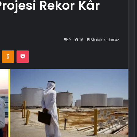
rojesi Rekor Kâr
0
16
Bir dakikadan az
VKontakte
Odnoklassniki
Pocket