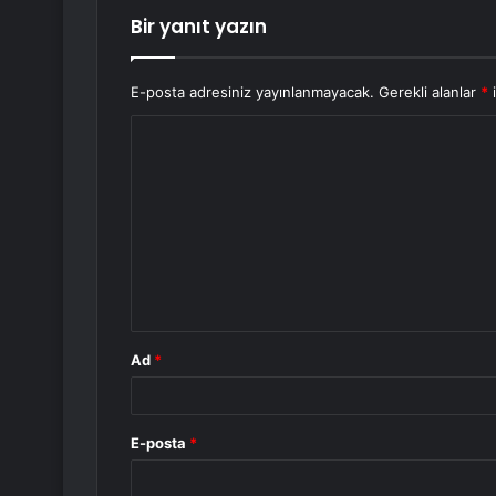
Bir yanıt yazın
E-posta adresiniz yayınlanmayacak.
Gerekli alanlar
*
i
Y
o
r
u
m
*
Ad
*
E-posta
*