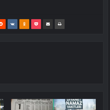
erest
Reddit
VKontakte
Odnoklassniki
Pocket
E-Posta ile paylaş
Yazdır