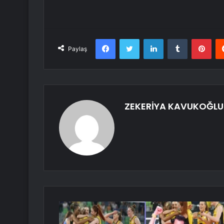
Facebook
Twitter
LinkedIn
Tumblr
Pint
Paylaş
ZEKERİYA KAVUKOĞLU