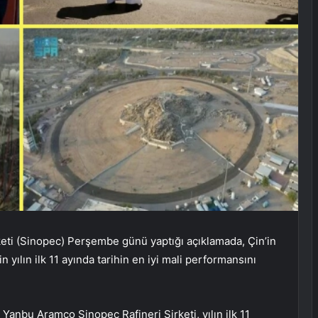
keti (Sinopec) Perşembe günü yaptığı açıklamada, Çin’in
 yılın ilk 11 ayında tarihin en iyi mali performansını
anbu Aramco Sinopec Rafineri Şirketi, yılın ilk 11