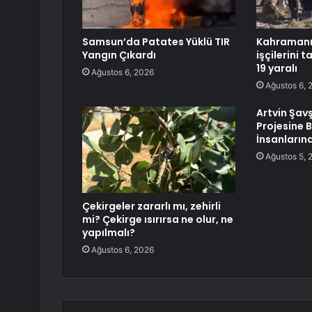
Samsun’da Patates Yüklü TIR
Kahramanm
Yangın Çıkardı
işçilerini t
19 yaralı
Ağustos 6, 2026
Ağustos 6, 
Artvin Şav
Projesine B
İnsanların
Ağustos 5, 
Çekirgeler zararlı mı, zehirli
mi? Çekirge ısırırsa ne olur, ne
yapılmalı?
Ağustos 6, 2026