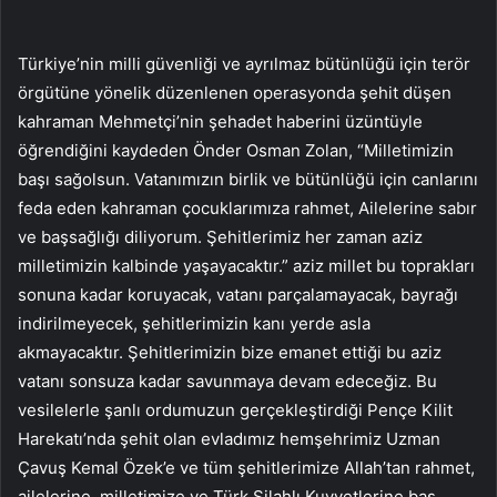
Türkiye’nin milli güvenliği ve ayrılmaz bütünlüğü için terör
örgütüne yönelik düzenlenen operasyonda şehit düşen
kahraman Mehmetçi’nin şehadet haberini üzüntüyle
öğrendiğini kaydeden Önder Osman Zolan, “Milletimizin
başı sağolsun. Vatanımızın birlik ve bütünlüğü için canlarını
feda eden kahraman çocuklarımıza rahmet, Ailelerine sabır
ve başsağlığı diliyorum. Şehitlerimiz her zaman aziz
milletimizin kalbinde yaşayacaktır.” aziz millet bu toprakları
sonuna kadar koruyacak, vatanı parçalamayacak, bayrağı
indirilmeyecek, şehitlerimizin kanı yerde asla
akmayacaktır. Şehitlerimizin bize emanet ettiği bu aziz
vatanı sonsuza kadar savunmaya devam edeceğiz. Bu
vesilelerle şanlı ordumuzun gerçekleştirdiği Pençe Kilit
Harekatı’nda şehit olan evladımız hemşehrimiz Uzman
Çavuş Kemal Özek’e ve tüm şehitlerimize Allah’tan rahmet,
ailelerine, milletimize ve Türk Silahlı Kuvvetlerine baş