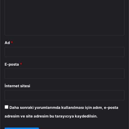
r
u
m
*
Ad
*
E-posta
*
İnternet sitesi
Daha sonraki yorumlarımda kullanılması için adım, e-posta
adresim ve site adresim bu tarayıcıya kaydedilsin.