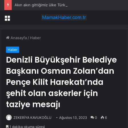
Akın akın gittiğimiz ülke Türklere vize şartı getiriyor
Menü
Anasayfa
/
Haber
Haber
Denizli Büyükşehir Belediye
Başkanı Osman Zolan’dan
Pençe Kilit Harekatı’nda
şehit olan askerler için
taziye mesajı
ZEKERİYA KAVUKOĞLU
Ağustos 13, 2023
0
6
1 dakika okuma süresi