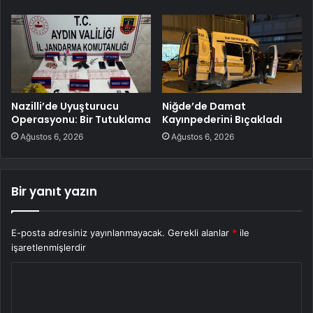
Nazilli’de Uyuşturucu
Niğde’de Damat
Operasyonu: Bir Tutuklama
Kayınpederini Bıçakladı
Ağustos 6, 2026
Ağustos 6, 2026
Bir yanıt yazın
E-posta adresiniz yayınlanmayacak.
Gerekli alanlar
*
ile
işaretlenmişlerdir
Y
o