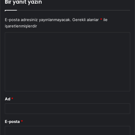
Bir yanıt yazın
E-posta adresiniz yayınlanmayacak.
Gerekli alanlar
*
ile
işaretlenmişlerdir
Y
o
r
u
m
*
Ad
*
E-posta
*