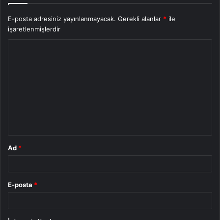
E-posta adresiniz yayınlanmayacak.
Gerekli alanlar
*
ile
işaretlenmişlerdir
Y
o
r
u
m
*
Ad
*
E-posta
*