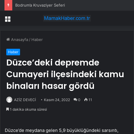
Bodrum’a Kruvaziyer Seferi
Menü
Anasayfa
/
Haber
Haber
Düzce’deki depremde
Cumayeri ilçesindeki kamu
binaları hasar gördü
AZİZ DEVECİ
Kasım 24, 2022
0
11
1 dakika okuma süresi
Düzce’de meydana gelen 5,9 büyüklüğündeki sarsıntı,