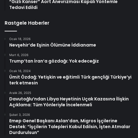
“Gizli Kanser” Aort Anevrizması Kapalı Yöntemle
Tedavi Edildi
Rastgele Haberler
Ocak 18, 2026
Nevşehir’de Eşinin Ölümüne İddianame
Mart 6, 2026
Trump’tan İran’a gözdağı: Yok edeceğiz
Ocak 16, 2024
Ümit Özdağ: Yetişkin ve eğitimli Türk gençliği Türkiye’yi
terk etmesin
Aralık 26, 2025
Davutoğlu’ndan Libya Heyetinin Uçak Kazasına İlişkin
Açıklama: Tüm Yönleriyle İncelenmeli
Şubat 3, 2026
Emep Genel Başkanı Aslan’dan, Migros İşçilerine
Destek: “İşçilerin Talepleri Kabul Edilsin, İşten Atmalar
Durdurulsun”