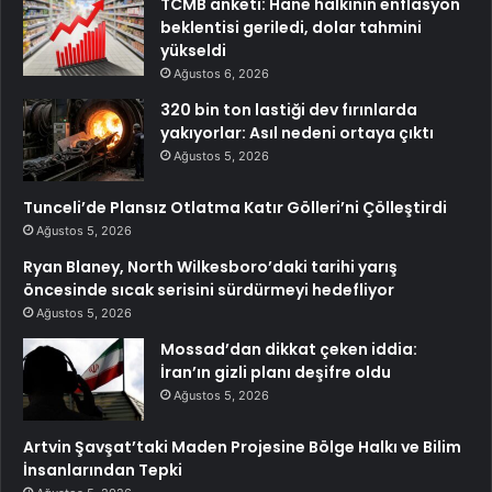
TCMB anketi: Hane halkının enflasyon
beklentisi geriledi, dolar tahmini
yükseldi
Ağustos 6, 2026
320 bin ton lastiği dev fırınlarda
yakıyorlar: Asıl nedeni ortaya çıktı
Ağustos 5, 2026
Tunceli’de Plansız Otlatma Katır Gölleri’ni Çölleştirdi
Ağustos 5, 2026
Ryan Blaney, North Wilkesboro’daki tarihi yarış
öncesinde sıcak serisini sürdürmeyi hedefliyor
Ağustos 5, 2026
Mossad’dan dikkat çeken iddia:
İran’ın gizli planı deşifre oldu
Ağustos 5, 2026
Artvin Şavşat’taki Maden Projesine Bölge Halkı ve Bilim
İnsanlarından Tepki