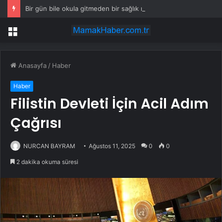
Bir gün bile okula gitmeden bir sağlık raporuyla 17 yıl boyunca maaş aldı
Menü
Anasayfa
/
Haber
Haber
Filistin Devleti İçin Acil Adım
Çağrısı
NURCAN BAYRAM
Ağustos 11, 2025
0
0
2 dakika okuma süresi