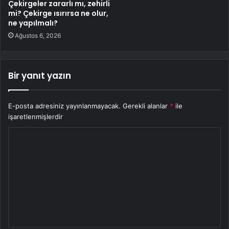
Çekirgeler zararlı mı, zehirli
mi? Çekirge ısırırsa ne olur,
ne yapılmalı?
Ağustos 6, 2026
Bir yanıt yazın
E-posta adresiniz yayınlanmayacak.
Gerekli alanlar
*
ile
işaretlenmişlerdir
Y
o
r
u
m
*