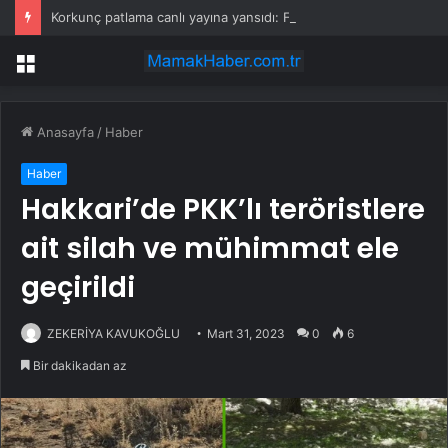
Korkunç patlama canlı yayına yansıdı: Fransız muhabir ne yapacağını şaşırdı
Menü
Anasayfa
/
Haber
Haber
Hakkari’de PKK’lı teröristlere
ait silah ve mühimmat ele
geçirildi
ZEKERİYA KAVUKOĞLU
Mart 31, 2023
0
6
Bir dakikadan az