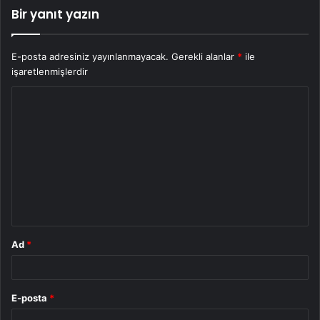
Bir yanıt yazın
E-posta adresiniz yayınlanmayacak.
Gerekli alanlar
*
ile
işaretlenmişlerdir
Y
o
r
u
m
*
Ad
*
E-posta
*