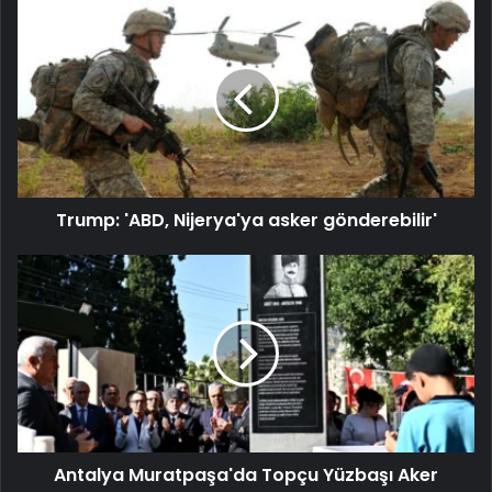
Trump: 'ABD, Nijerya'ya asker gönderebilir'
Antalya Muratpaşa'da Topçu Yüzbaşı Aker