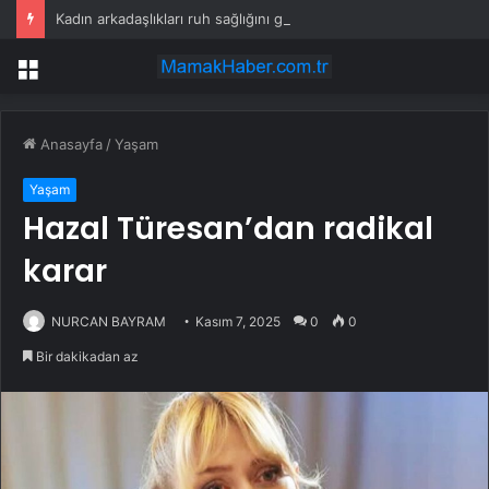
Kadın arkadaşlıkları ruh sağlığını güçlendiriyor
Menü
Anasayfa
/
Yaşam
Yaşam
Hazal Türesan’dan radikal
karar
NURCAN BAYRAM
Kasım 7, 2025
0
0
Bir dakikadan az