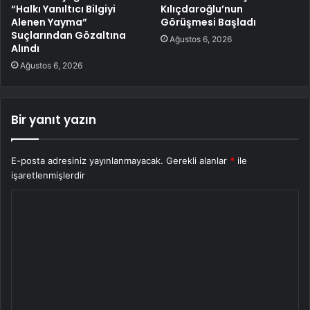
“Halkı Yanıltıcı Bilgiyi
Kılıçdaroğlu’nun
Alenen Yayma”
Görüşmesi Başladı
Suçlarından Gözaltına
Ağustos 6, 2026
Alındı
Ağustos 6, 2026
Bir yanıt yazın
E-posta adresiniz yayınlanmayacak.
Gerekli alanlar
*
ile
işaretlenmişlerdir
Y
o
r
u
m
*