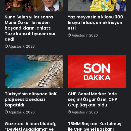
Suna Selen yıllar sonra
Yaz meyvesinin kilosu 300
Münir Özkul ile neden
liraya fırladı, emekli isyan
boşandıklarını anlattı:
etti
Taze kana ihtiyacım var
Ağustos 7, 2026
dedi
Ağustos 7, 2026
Türkiye’nin dünyaca ünlü
CHP Genel Merkezi’nde
plajı sessiz sedasız
seçim! Özgür Özel, CHP
kapatıldı
Grup Başkanı oldu
Ağustos 7, 2026
Ağustos 7, 2026
Gazeteci Alican Uludağ,
TBMM Başkanı Kurtulmuş
“Devleti Aşağılama” ve
ile CHP Genel Başkanı