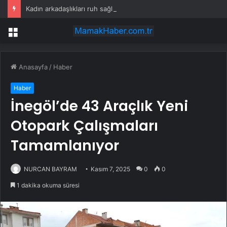
Kadın arkadaşlıkları ruh sağlığını güçlendiriyor
Menü
Anasayfa
/
Haber
Haber
İnegöl’de 43 Araçlık Yeni
Otopark Çalışmaları
Tamamlanıyor
NURCAN BAYRAM
Kasım 7, 2025
0
0
1 dakika okuma süresi