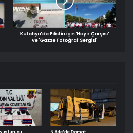
Kütahya'da Filistin için 'Hayır Çarşısı'
ve 'Gazze Fotoğraf Sergisi'
 Uyuşturucu
Niğde’de Damat