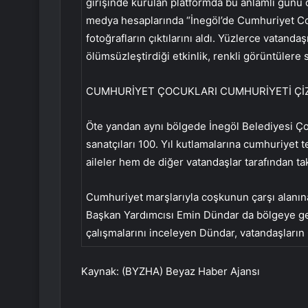
girişinde kurulan platformda bu anlamlı günü ö
medya hesaplarında “İnegöl’de Cumhuriyet Co
fotoğrafların çıktılarını aldı. Yüzlerce vatand
ölümsüzleştirdiği etkinlik, renkli görüntülere
CUMHURİYET ÇOCUKLARI CUMHURİYETİ Çİ
Öte yandan aynı bölgede İnegöl Belediyesi Ço
sanatçıları 100. Yıl kutlamalarına cumhuriyet te
aileler hem de diğer vatandaşlar tarafından tak
Cumhuriyet marşlarıyla coşkunun çarşı alanına
Başkan Yardımcısı Emin Dündar da bölgeye gele
çalışmalarını inceleyen Dündar, vatandaşların
Kaynak: (BYZHA) Beyaz Haber Ajansı