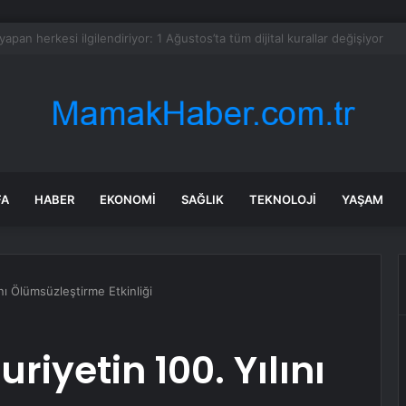
l Merkezi’nde seçim! Özgür Özel, CHP Grup Başkanı oldu
FA
HABER
EKONOMI
SAĞLIK
TEKNOLOJI
YAŞAM
nı Ölümsüzleştirme Etkinliği
iyetin 100. Yılını