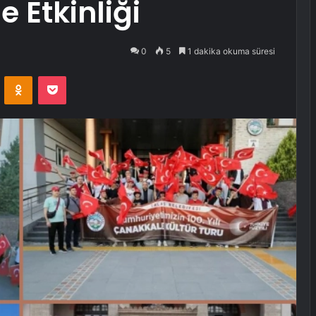
 Etkinliği
0
5
1 dakika okuma süresi
VKontakte
Odnoklassniki
Pocket