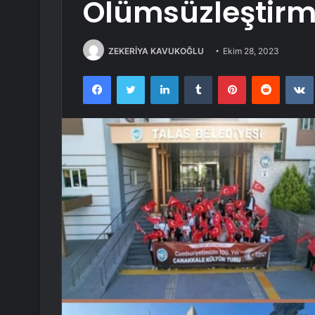
Ölümsüzleştirme
ZEKERİYA KAVUKOĞLU
Ekim 28, 2023
Facebook
Twitter
LinkedIn
Tumblr
Pinterest
Reddit