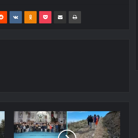
erest
Reddit
VKontakte
Odnoklassniki
Pocket
E-Posta ile paylaş
Yazdır