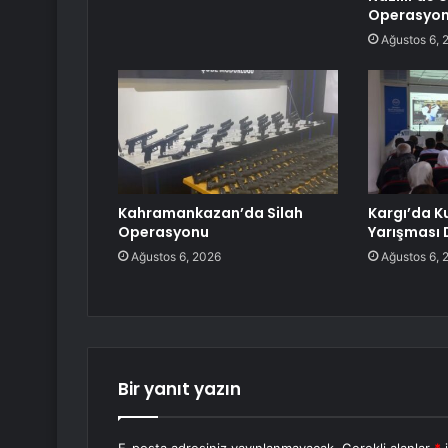
Operasyonu
Ağustos 6, 
Kahramankazan’da Silah
Kargı’da K
Operasyonu
Yarışması 
Ağustos 6, 2026
Ağustos 6, 
Bir yanıt yazın
E-posta adresiniz yayınlanmayacak.
Gerekli alanlar
*
i