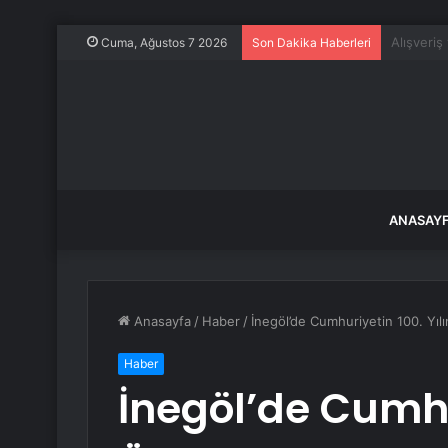
CHP Gene
Cuma, Ağustos 7 2026
Son Dakika Haberleri
ANASAY
Anasayfa
/
Haber
/
İnegöl’de Cumhuriyetin 100. Yılı
Haber
İnegöl’de Cumhur