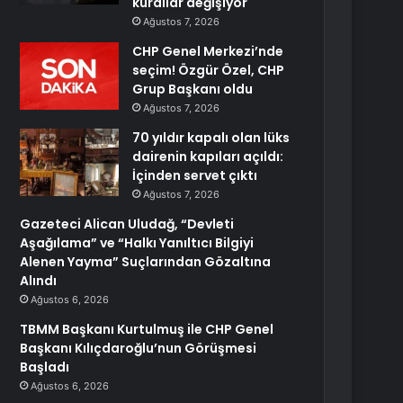
kurallar değişiyor
Ağustos 7, 2026
CHP Genel Merkezi’nde
seçim! Özgür Özel, CHP
Grup Başkanı oldu
Ağustos 7, 2026
70 yıldır kapalı olan lüks
dairenin kapıları açıldı:
İçinden servet çıktı
Ağustos 7, 2026
Gazeteci Alican Uludağ, “Devleti
Aşağılama” ve “Halkı Yanıltıcı Bilgiyi
Alenen Yayma” Suçlarından Gözaltına
Alındı
Ağustos 6, 2026
TBMM Başkanı Kurtulmuş ile CHP Genel
Başkanı Kılıçdaroğlu’nun Görüşmesi
Başladı
Ağustos 6, 2026