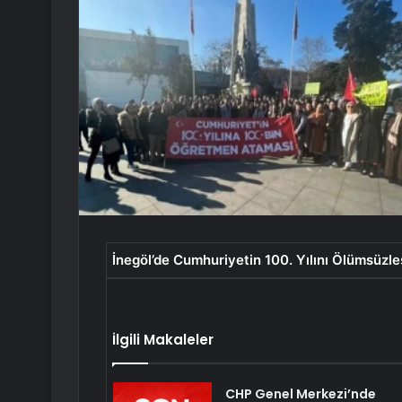
İnegöl’de Cumhuriyetin 100. Yılını Ölümsüzleş
İlgili Makaleler
CHP Genel Merkezi’nde