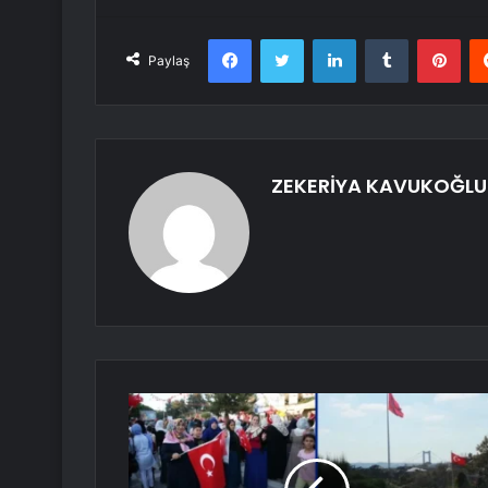
Facebook
Twitter
LinkedIn
Tumblr
Pint
Paylaş
ZEKERİYA KAVUKOĞLU