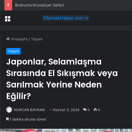
Bodrum’a Kruvaziyer Seferi
Menü
Anasayfa
/
Yaşam
Yaşam
Japonlar, Selamlaşma
Sırasında El Sıkışmak veya
Sarılmak Yerine Neden
Eğilir?
NURCAN BAYRAM
Haziran 3, 2024
0
0
1 dakika okuma süresi