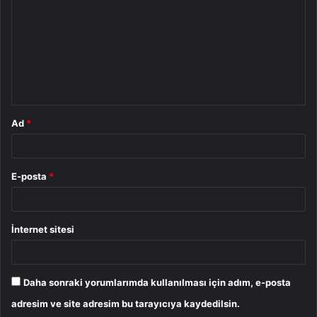
r
u
m
*
Ad
*
E-posta
*
İnternet sitesi
Daha sonraki yorumlarımda kullanılması için adım, e-posta
adresim ve site adresim bu tarayıcıya kaydedilsin.