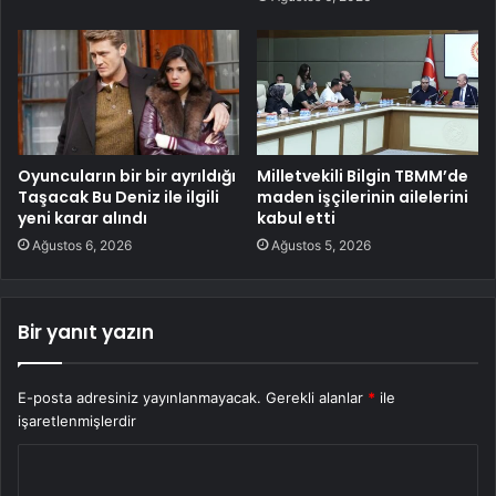
Oyuncuların bir bir ayrıldığı
Milletvekili Bilgin TBMM’de
Taşacak Bu Deniz ile ilgili
maden işçilerinin ailelerini
yeni karar alındı
kabul etti
Ağustos 6, 2026
Ağustos 5, 2026
Bir yanıt yazın
E-posta adresiniz yayınlanmayacak.
Gerekli alanlar
*
ile
işaretlenmişlerdir
Y
o