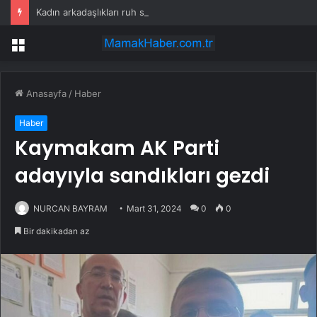
Kadın arkadaşlıkları ruh sağlığını güçlendiriyor
Menü
Anasayfa
/
Haber
Haber
Kaymakam AK Parti
adayıyla sandıkları gezdi
NURCAN BAYRAM
Mart 31, 2024
0
0
Bir dakikadan az