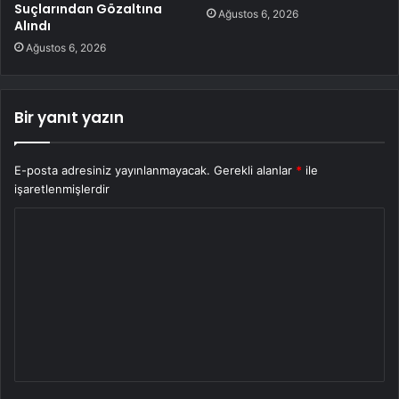
Suçlarından Gözaltına
Ağustos 6, 2026
Alındı
Ağustos 6, 2026
Bir yanıt yazın
E-posta adresiniz yayınlanmayacak.
Gerekli alanlar
*
ile
işaretlenmişlerdir
Y
o
r
u
m
*