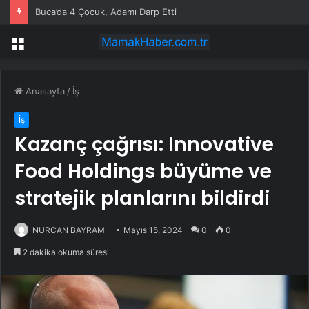
Buca’da 4 Çocuk, Adamı Darp Etti
Menü
Anasayfa
/
İş
İş
Kazanç çağrısı: Innovative
Food Holdings büyüme ve
stratejik planlarını bildirdi
NURCAN BAYRAM
Mayıs 15, 2024
0
0
2 dakika okuma süresi