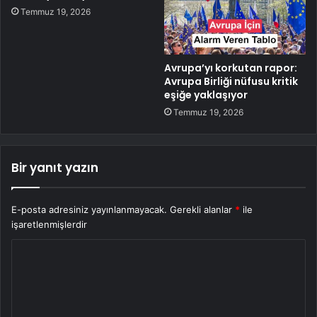
Temmuz 19, 2026
Avrupa’yı korkutan rapor:
Avrupa Birliği nüfusu kritik
eşiğe yaklaşıyor
Temmuz 19, 2026
Bir yanıt yazın
E-posta adresiniz yayınlanmayacak.
Gerekli alanlar
*
ile
işaretlenmişlerdir
Y
o
r
u