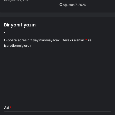
Ağustos 7, 2026
Bir yanıt yazın
E-posta adresiniz yayınlanmayacak.
Gerekli alanlar
*
ile
işaretlenmişlerdir
Y
o
r
u
m
*
Ad
*