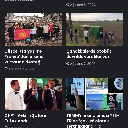
Ağustos 8, 2026
Düzce İtfaiyesi’ne
Çanakkale’de otobüs
Fransa’dan arama
devrildi; yaralılar var
kurtarma desteği
Ağustos 7, 2026
Ağustos 7, 2026
CHP’li Vekilin Şoförü
TBMM’nin ana binası YES-
Tutuklandı
TR’de ‘çok iyi’ olarak
sertifikalandırıldı
Ağustos 7, 2026