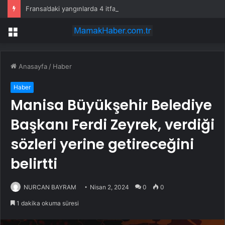
Fransa’daki yangınlarda 4 itfaiye eri hayatını kaybetti
Menü
Anasayfa
/
Haber
Haber
Manisa Büyükşehir Belediye
Başkanı Ferdi Zeyrek, verdiği
sözleri yerine getireceğini
belirtti
NURCAN BAYRAM
Nisan 2, 2024
0
0
1 dakika okuma süresi