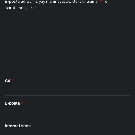
E-posta adresiniz yayınlanmayacak.
Gerekli alanlar
*
ile
işaretlenmişlerdir
Y
o
r
u
m
*
Ad
*
E-posta
*
İnternet sitesi