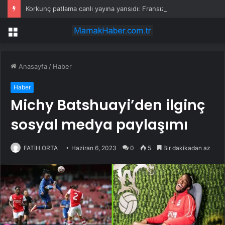
Korkunç patlama canlı yayına yansıdı: Fransız muhabir ne yapacağını şaşırdı
Menü
Anasayfa
/
Haber
Haber
Michy Batshuayi’den ilginç
sosyal medya paylaşımı
FATİH ORTA
Haziran 6, 2023
0
5
Bir dakikadan az