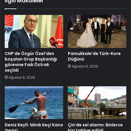
İlgili Makaleler
CHP’de Özgür Özel’den
Pamukkale’de Türk-Kore
boşalan Grup Başkanlığı
Düğünü
görevine Faik Öztrak
Ağustos 8, 2026
seçildi
Ağustos 9, 2026
Deniz Keyfi: Minik Keçi Kano
Çin’de sel alarmı: Binlerce
Gezisi
kişi tahliye edildi