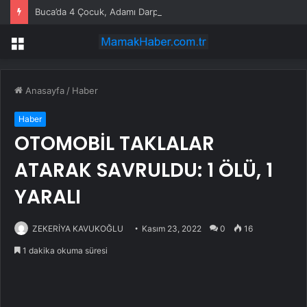
Buca’da 4 Çocuk, Adamı Darp Etti
Menü
Anasayfa
/
Haber
Haber
OTOMOBİL TAKLALAR
ATARAK SAVRULDU: 1 ÖLÜ, 1
YARALI
ZEKERİYA KAVUKOĞLU
Kasım 23, 2022
0
16
1 dakika okuma süresi