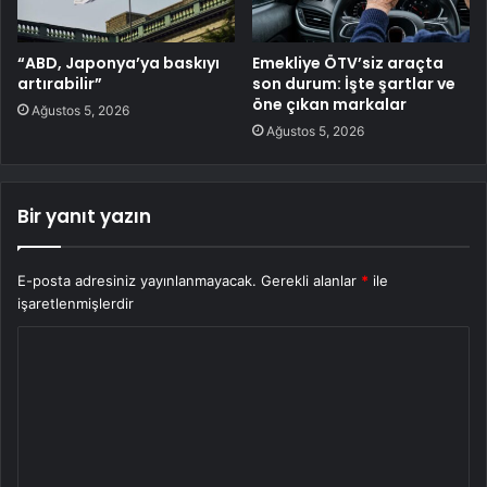
“ABD, Japonya’ya baskıyı
Emekliye ÖTV’siz araçta
artırabilir”
son durum: İşte şartlar ve
öne çıkan markalar
Ağustos 5, 2026
Ağustos 5, 2026
Bir yanıt yazın
E-posta adresiniz yayınlanmayacak.
Gerekli alanlar
*
ile
işaretlenmişlerdir
Y
o
r
u
m