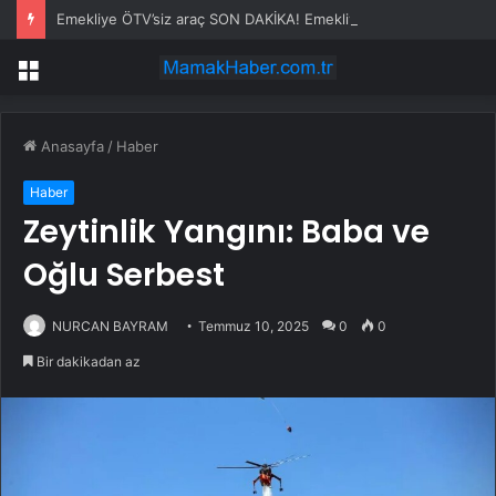
Emekliye ÖTV’siz araç SON DAKİKA! Emekliye ÖTV’siz araç Meclis’ten geçti mi? Emekliye ÖTV’siz araç şartları neler?
Menü
Anasayfa
/
Haber
Haber
Zeytinlik Yangını: Baba ve
Oğlu Serbest
NURCAN BAYRAM
Temmuz 10, 2025
0
0
Bir dakikadan az