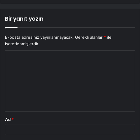
Bir yanıt yazın
E-posta adresiniz yayınlanmayacak.
Gerekli alanlar
*
ile
işaretlenmişlerdir
Y
o
r
u
m
*
Ad
*