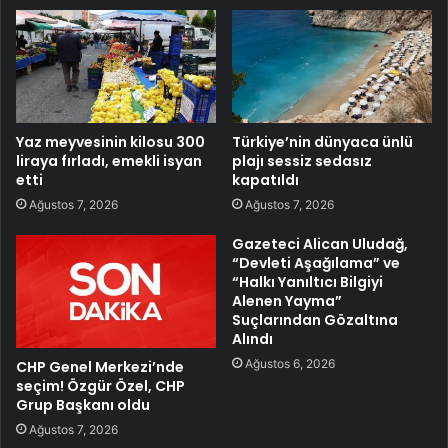
Yaz meyvesinin kilosu 300
Türkiye’nin dünyaca ünlü
liraya fırladı, emekli isyan
plajı sessiz sedasız
etti
kapatıldı
Ağustos 7, 2026
Ağustos 7, 2026
Gazeteci Alican Uludağ,
“Devleti Aşağılama” ve
“Halkı Yanıltıcı Bilgiyi
Alenen Yayma”
Suçlarından Gözaltına
Alındı
Ağustos 6, 2026
CHP Genel Merkezi’nde
seçim! Özgür Özel, CHP
Grup Başkanı oldu
Ağustos 7, 2026